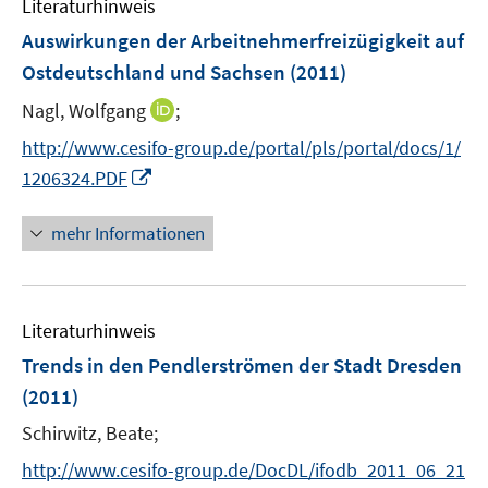
n
Literaturhinweis
e
Auswirkungen der Arbeitnehmerfreizügigkeit auf
n
Ostdeutschland und Sachsen
(2011)
I
Nagl, Wolfgang
;
n
http://www.cesifo-group.de/portal/pls/portal/docs/1/
n
I
1206324.PDF
e
n
u
n
mehr Informationen
e
e
m
u
F
e
e
Literaturhinweis
m
n
F
Trends in den Pendlerströmen der Stadt Dresden
s
e
(2011)
t
n
e
Schirwitz, Beate;
s
r
t
http://www.cesifo-group.de/DocDL/ifodb_2011_06_21
ö