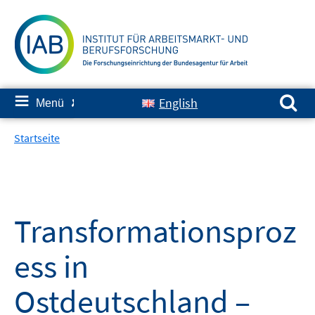
Springe
zum
Inhalt
Suchen nach:
≡
English
Menü
✘
Startseite
Transformationsproz
ess in
Ostdeutschland –