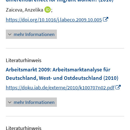
n
I
Zaiceva, Anzelika
;
s
n
t
I
https://doi.org/10.1016/j.labeco.2009.10.005
n
e
n
e
r
n
mehr Informationen
u
ö
e
e
f
u
m
f
e
F
n
Literaturhinweis
m
e
e
F
Arbeitsmarkt 2009
:
Arbeitsmarktanalyse für
n
n
e
Deutschland, West- und Ostdeutschland
(2010)
s
n
t
I
https://doku.iab.de/externe/2010/k100707n02.pdf
s
e
n
t
r
n
mehr Informationen
e
ö
e
r
f
u
ö
f
e
f
n
Literaturhinweis
m