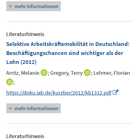
ö
r
n
mehr Informationen
f
ö
e
f
f
u
n
f
e
e
n
Literaturhinweis
m
n
e
F
Selektive Arbeitskräftemobilität in Deutschland:
n
e
Beschäftigungschancen sind wichtiger als der
n
Lohn
(2012)
s
t
I
I
Arntz, Melanie
;
Gregory, Terry
;
Lehmer, Florian
e
n
n
I
;
r
n
n
n
I
https://doku.iab.de/kurzber/2012/kb1312.pdf
ö
e
e
n
n
f
u
u
e
n
mehr Informationen
f
e
e
u
e
n
m
m
e
u
e
F
F
m
e
n
e
e
F
Literaturhinweis
m