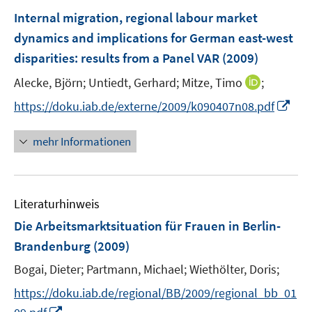
f
e
F
Internal migration, regional labour market
n
n
e
e
dynamics and implications for German east-west
n
n
disparities
:
results from a Panel VAR
(2009)
s
t
I
Alecke, Björn;
Untiedt, Gerhard;
Mitze, Timo
;
e
n
I
https://doku.iab.de/externe/2009/k090407n08.pdf
r
n
n
ö
e
n
mehr Informationen
f
u
e
f
e
u
n
m
e
e
F
Literaturhinweis
m
n
e
F
Die Arbeitsmarktsituation für Frauen in Berlin-
n
e
Brandenburg
(2009)
s
n
t
Bogai, Dieter;
Partmann, Michael;
Wiethölter, Doris;
s
e
t
https://doku.iab.de/regional/BB/2009/regional_bb_01
r
e
I