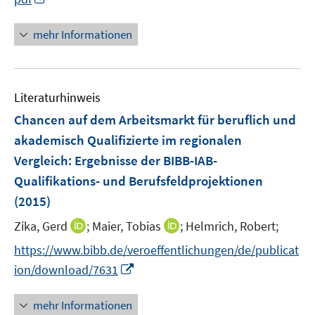
f
r
n
n
n
f
ö
n
e
e
mehr Informationen
n
f
e
n
n
e
f
u
n
n
e
e
Literaturhinweis
m
n
F
Chancen auf dem Arbeitsmarkt für beruflich und
e
akademisch Qualifizierte im regionalen
n
Vergleich
:
Ergebnisse der BIBB-IAB-
s
Qualifikations- und Berufsfeldprojektionen
t
e
(2015)
r
I
I
Zika, Gerd
;
Maier, Tobias
;
Helmrich, Robert;
ö
n
n
https://www.bibb.de/veroeffentlichungen/de/publicat
f
n
n
f
I
ion/download/7631
e
e
n
n
u
u
e
n
mehr Informationen
e
e