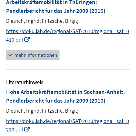
Arbeitskräftemobilität in Thüringen
:
n
e
Pendlerbericht für das Jahr 2009
(2010)
n
s
Dietrich, Ingrid;
Fritzsche, Birgit;
t
https://doku.iab.de/regional/SAT/2010/regional_sat_0
e
I
410.pdf
r
n
ö
n
mehr Informationen
f
e
f
u
n
e
e
Literaturhinweis
m
n
F
Hohe Arbeitskräftemobilität in Sachsen-Anhalt
:
e
Pendlerbericht für das Jahr 2009
(2010)
n
Dietrich, Ingrid;
Fritzsche, Birgit;
s
t
https://doku.iab.de/regional/SAT/2010/regional_sat_0
e
I
210.pdf
r
n