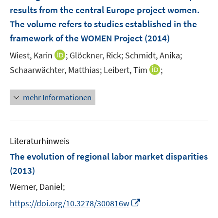
e
results from the central Europe project women.
n
The volume refers to studies established in the
s
framework of the WOMEN Project
(2014)
t
e
I
Wiest, Karin
;
Glöckner, Rick;
Schmidt, Anika;
r
n
I
Schaarwächter, Matthias;
Leibert, Tim
;
ö
n
n
f
e
n
mehr Informationen
f
u
e
n
e
u
e
m
e
n
F
m
Literaturhinweis
e
F
The evolution of regional labor market disparities
n
e
(2013)
s
n
t
s
Werner, Daniel;
e
t
I
https://doi.org/10.3278/300816w
r
e
n