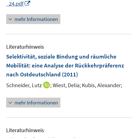
e
I
_24.pdf
f
r
n
f
ö
n
n
mehr Informationen
f
e
e
f
u
n
n
e
e
Literaturhinweis
m
n
F
Selektivität, soziale Bindung und räumliche
e
Mobilität
:
eine Analyse der Rückkehrpräferenz
n
nach Ostdeutschland
(2011)
s
t
I
Schneider, Lutz
;
Wiest, Delia;
Kubis, Alexander;
e
n
r
n
mehr Informationen
ö
e
f
u
f
e
n
m
Literaturhinweis
e
F