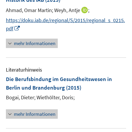
s
r
t
I
Ahmad, Omar Martin;
Weyh, Antje
;
ö
e
n
f
https://doku.iab.de/regional/S/2015/regional_s_0215.
r
n
f
I
pdf
ö
e
n
n
f
u
e
n
mehr Informationen
f
e
n
e
n
m
u
e
F
e
n
e
Literaturhinweis
m
n
F
Die Berufsbindung im Gesundheitswesen in
s
e
Berlin und Brandenburg
(2015)
t
n
e
Bogai, Dieter;
Wiethölter, Doris;
s
r
t
ö
e
mehr Informationen
f
r
f
ö
n