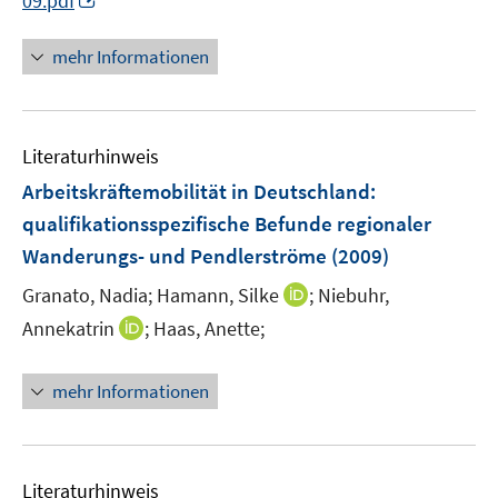
09.pdf
ö
r
n
f
ö
n
mehr Informationen
f
f
e
n
f
u
e
n
e
n
e
Literaturhinweis
m
n
F
Arbeitskräftemobilität in Deutschland
:
e
qualifikationsspezifische Befunde regionaler
n
Wanderungs- und Pendlerströme
(2009)
s
t
I
Granato, Nadia;
Hamann, Silke
;
Niebuhr,
e
n
I
Annekatrin
;
Haas, Anette;
r
n
n
ö
e
n
mehr Informationen
f
u
e
f
e
u
n
m
e
e
F
m
Literaturhinweis