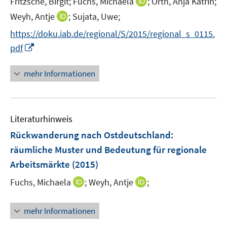
I
Fritzsche, Birgit;
Fuchs, Michaela
;
Orth, Anja Katrin;
ö
e
n
I
Weyh, Antje
;
Sujata, Uwe;
f
r
n
n
f
https://doku.iab.de/regional/S/2015/regional_s_0115.
ö
e
n
n
I
pdf
f
u
e
e
n
f
e
u
n
n
n
mehr Informationen
m
e
e
e
F
m
u
n
e
F
e
n
e
Literaturhinweis
m
s
n
F
Rückwanderung nach Ostdeutschland
t
:
s
e
e
räumliche Muster und Bedeutung für regionale
t
n
r
e
Arbeitsmärkte
(2015)
s
ö
r
t
I
I
Fuchs, Michaela
;
Weyh, Antje
;
f
ö
e
n
n
f
f
r
n
n
n
f
mehr Informationen
ö
e
e
e
n