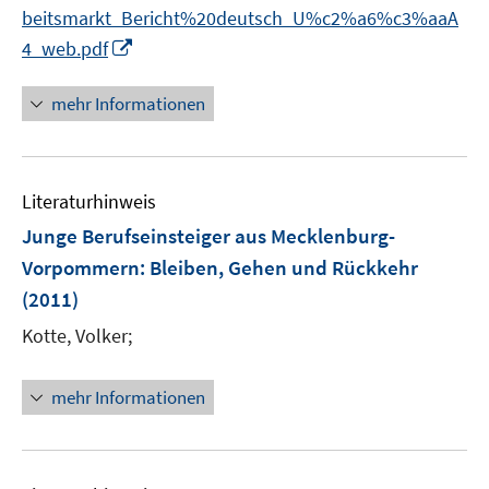
ö
n
beitsmarkt_Bericht%20deutsch_U%c2%a6%c3%aaA
f
f
e
n
I
4_web.pdf
f
n
e
n
n
n
n
mehr Informationen
e
e
n
u
e
Literaturhinweis
m
F
Junge Berufseinsteiger aus Mecklenburg-
e
Vorpommern
:
Bleiben, Gehen und Rückkehr
n
(2011)
s
t
Kotte, Volker;
e
r
mehr Informationen
ö
f
f