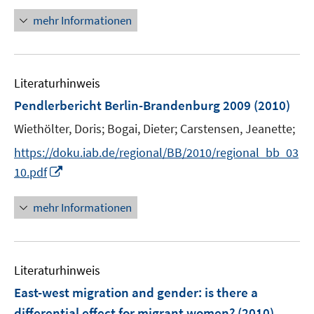
ö
n
mehr Informationen
f
e
f
u
n
e
e
Literaturhinweis
m
n
F
Pendlerbericht Berlin-Brandenburg 2009
(2010)
e
Wiethölter, Doris;
Bogai, Dieter;
Carstensen, Jeanette;
n
s
https://doku.iab.de/regional/BB/2010/regional_bb_03
t
I
10.pdf
e
n
r
n
mehr Informationen
ö
e
f
u
f
e
n
Literaturhinweis
m
e
F
East-west migration and gender
:
is there a
n
e
differential effect for migrant women?
(2010)