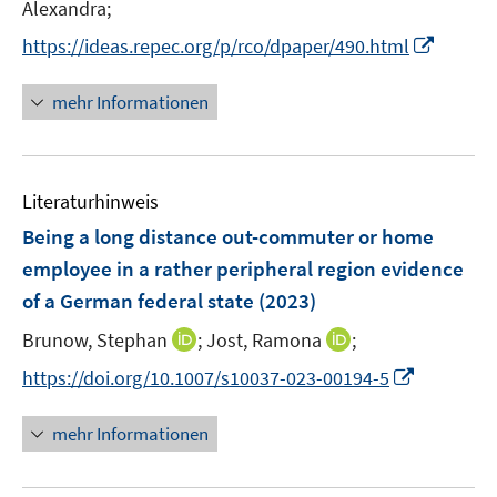
Alexandra;
I
https://ideas.repec.org/p/rco/dpaper/490.html
n
n
mehr Informationen
e
u
e
Literaturhinweis
m
F
Being a long distance out-commuter or home
e
employee in a rather peripheral region evidence
n
of a German federal state
(2023)
s
t
I
I
Brunow, Stephan
;
Jost, Ramona
;
e
n
n
I
https://doi.org/10.1007/s10037-023-00194-5
r
n
n
n
ö
e
e
n
mehr Informationen
f
u
u
e
f
e
e
u
n