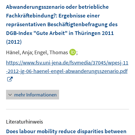
n
n
e
F
Abwanderungsszenario oder betriebliche
s
s
n
e
t
t
Fachkräftebindung?
:
Ergebnisse einer
s
n
e
e
repräsentativen Beschäftigtenbefragung des
t
s
r
r
e
DGB-Index "Gute Arbeit" in Thüringen 2011
t
ö
ö
r
e
(2012)
f
f
ö
r
f
f
I
Hänel, Anja;
Engel, Thomas
;
f
ö
n
n
n
f
https://www.fsv.uni-jena.de/fsvmedia/37045/wpesj-11
f
e
e
n
n
f
-2012-jg-06-haenel-engel-abwanderungsszenario.pdf
n
n
e
e
n
I
u
n
e
n
e
n
n
mehr Informationen
m
e
F
u
e
e
n
Literaturhinweis
m
s
F
Does labour mobility reduce disparities between
t