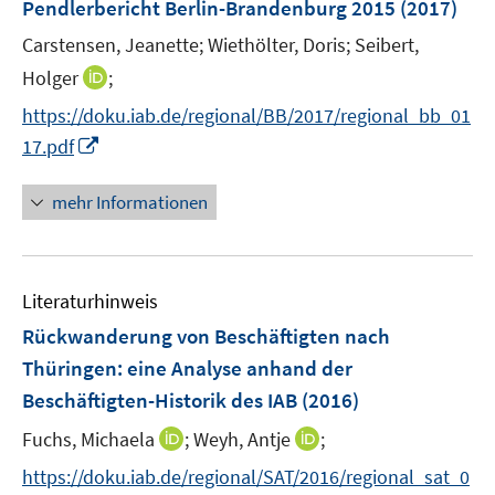
F
Pendlerbericht Berlin-Brandenburg 2015
(2017)
n
n
e
Carstensen, Jeanette;
s
Wiethölter, Doris;
s
Seibert,
n
t
t
I
Holger
;
s
e
e
n
t
https://doku.iab.de/regional/BB/2017/regional_bb_01
r
r
n
e
I
17.pdf
ö
ö
e
r
n
f
f
u
ö
n
mehr Informationen
f
f
e
f
e
n
n
m
f
u
e
e
F
n
e
n
n
e
e
Literaturhinweis
m
n
n
F
Rückwanderung von Beschäftigten nach
s
e
Thüringen
:
eine Analyse anhand der
t
n
e
Beschäftigten-Historik des IAB
(2016)
s
r
t
I
I
Fuchs, Michaela
;
Weyh, Antje
;
ö
e
n
n
f
https://doku.iab.de/regional/SAT/2016/regional_sat_0
r
n
n