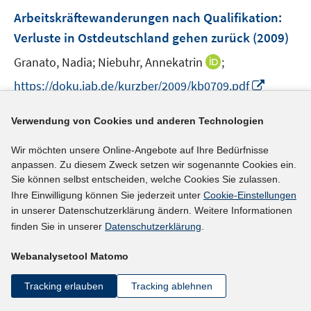
n
e
F
Arbeitskräftewanderungen nach Qualifikation:
n
e
Verluste in Ostdeutschland gehen zurück
(2009)
s
n
t
s
I
Granato, Nadia;
Niebuhr, Annekatrin
;
e
t
n
I
https://doku.iab.de/kurzber/2009/kb0709.pdf
r
e
n
n
ö
r
e
n
mehr Informationen
f
Verwendung von Cookies und anderen Technologien
ö
u
e
f
f
e
u
Wir möchten unsere Online-Angebote auf Ihre Bedürfnisse
n
f
m
e
anpassen. Zu diesem Zweck setzen wir sogenannte Cookies ein.
e
n
F
Sie können selbst entscheiden, welche Cookies Sie zulassen.
Literaturhinweis
m
n
e
e
Ihre Einwilligung können Sie jederzeit unter
Cookie-Einstellungen
F
Does labour mobility reduce disparities between
n
n
in unserer Datenschutzerklärung ändern. Weitere Informationen
e
regional labour markets in Germany?
(2009)
s
finden Sie in unserer
Datenschutzerklärung
.
n
t
I
Niebuhr, Annekatrin
;
Granato, Nadia;
Hamann,
s
Webanalysetool Matomo
e
n
t
I
Silke
;
Haas, Anette;
r
n
e
n
Tracking erlauben
Tracking ablehnen
https://doku.iab.de/discussionpapers/2009/dp1509.pd
ö
e
r
n