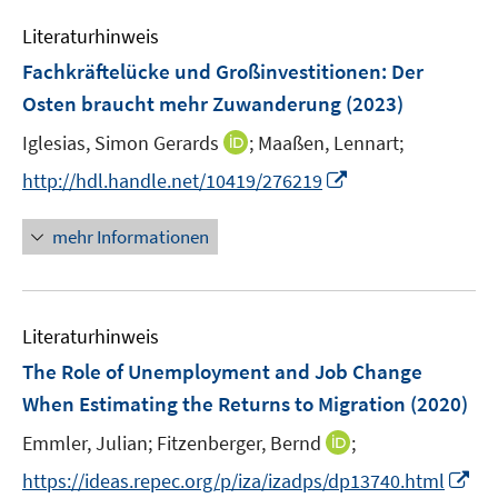
m
m
e
e
F
F
Literaturhinweis
m
n
e
e
F
Fachkräftelücke und Großinvestitionen: Der
n
n
e
Osten braucht mehr Zuwanderung
(2023)
s
s
n
t
t
I
Iglesias, Simon Gerards
;
Maaßen, Lennart;
s
e
e
n
t
I
http://hdl.handle.net/10419/276219
r
r
n
e
n
ö
ö
e
r
n
mehr Informationen
f
f
u
ö
e
f
f
e
f
u
n
n
m
f
e
e
e
F
n
Literaturhinweis
m
n
n
e
e
F
The Role of Unemployment and Job Change
n
n
e
When Estimating the Returns to Migration
(2020)
s
n
t
I
Emmler, Julian;
Fitzenberger, Bernd
;
s
e
n
t
I
https://ideas.repec.org/p/iza/izadps/dp13740.html
r
n
e