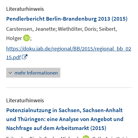
f
e
Literaturhinweis
f
n
n
Pendlerbericht Berlin-Brandenburg 2013
(2015)
e
Carstensen, Jeanette;
Wiethölter, Doris;
Seibert,
n
I
Holger
;
n
https://doku.iab.de/regional/BB/2015/regional_bb_02
n
I
15.pdf
e
n
u
n
mehr Informationen
e
e
m
u
F
e
e
Literaturhinweis
m
n
F
Potenzialnutzung in Sachsen, Sachsen-Anhalt
s
e
und Thüringen
:
eine Analyse von Angebot und
t
n
e
Nachfrage auf dem Arbeitsmarkt
(2015)
s
r
t