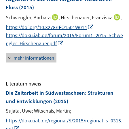
s
e
e
e
Fluss
(2015)
t
n
r
r
e
I
I
Schwengler, Barbara
;
Hirschenauer, Franziska
;
s
ö
ö
r
n
n
t
I
f
f
https://doi.org/10.3278/IFO1501W014
ö
n
n
e
n
f
f
https://doku.iab.de/forum/2015/Forum1_2015_Schwe
f
e
e
r
n
n
n
I
f
ngler_Hirschenauer.pdf
u
u
ö
e
e
e
n
n
e
e
f
u
n
n
n
e
mehr Informationen
m
m
f
e
e
n
F
F
n
m
u
e
e
e
F
e
n
n
n
e
Literaturhinweis
m
s
s
n
F
Die Zeitarbeit in Südwestsachsen
:
Strukturen
t
t
s
e
e
e
und Entwicklungen
(2015)
t
n
r
r
e
Sujata, Uwe;
Witschaß, Martin;
s
ö
ö
r
t
https://doku.iab.de/regional/S/2015/regional_s_0315.
f
f
ö
e
I
f
f
pdf