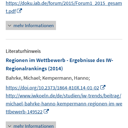
n
t
https://doku.iab.de/forum/2015/Forum1_2015_gesam
n
e
I
t.pdf
e
r
n
u
ö
n
mehr Informationen
e
f
e
m
f
u
F
n
e
e
e
Literaturhinweis
m
n
n
F
Regionen im Wettbewerb - Ergebnisse des IW-
s
e
Regionalrankings
(2014)
t
n
e
Bahrke, Michael;
Kempermann, Hanno;
s
r
t
I
https://doi.org/10.2373/1864-810X.14-01-02
ö
e
n
http://www.iwkoeln.de/de/studien/iw-trends/beitrag/
f
r
n
michael-bahrke-hanno-kempermann-regionen-im-we
f
ö
e
I
n
ttbewerb-149522
f
u
n
e
f
e
n
n
mehr Informationen
n
m