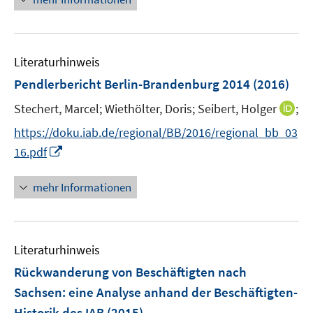
e
n
e
m
u
F
e
e
Literaturhinweis
m
n
F
Pendlerbericht Berlin-Brandenburg 2014
(2016)
s
e
t
I
Stechert, Marcel;
Wiethölter, Doris;
Seibert, Holger
;
n
e
n
s
https://doku.iab.de/regional/BB/2016/regional_bb_03
r
n
t
I
16.pdf
ö
e
e
n
f
u
r
n
mehr Informationen
f
e
ö
e
n
m
f
u
e
F
f
e
n
e
n
Literaturhinweis
m
n
e
F
Rückwanderung von Beschäftigten nach
s
n
e
Sachsen
:
eine Analyse anhand der Beschäftigten-
t
n
e
Historik des IAB
(2015)