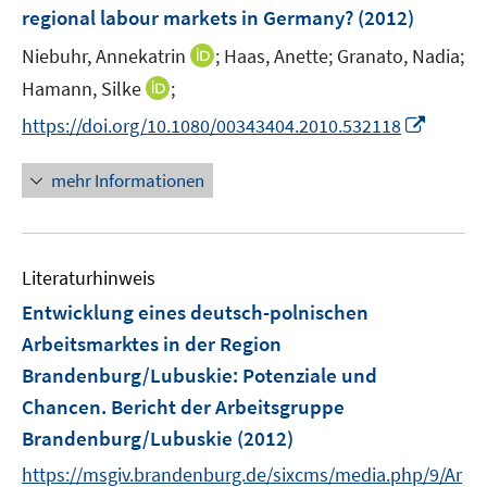
e
e
regional labour markets in Germany?
(2012)
n
r
I
Niebuhr, Annekatrin
;
Haas, Anette;
Granato, Nadia;
s
ö
n
t
I
Hamann, Silke
;
f
n
e
n
f
I
https://doi.org/10.1080/00343404.2010.532118
e
r
n
n
n
u
ö
e
e
n
mehr Informationen
e
f
u
n
e
m
f
e
u
F
n
m
e
e
e
F
Literaturhinweis
m
n
n
e
F
Entwicklung eines deutsch-polnischen
s
n
e
t
Arbeitsmarktes in der Region
s
n
e
Brandenburg/Lubuskie
t
:
Potenziale und
s
r
e
Chancen. Bericht der Arbeitsgruppe
t
ö
r
e
Brandenburg/Lubuskie
(2012)
f
ö
r
f
https://msgiv.brandenburg.de/sixcms/media.php/9/Ar
f