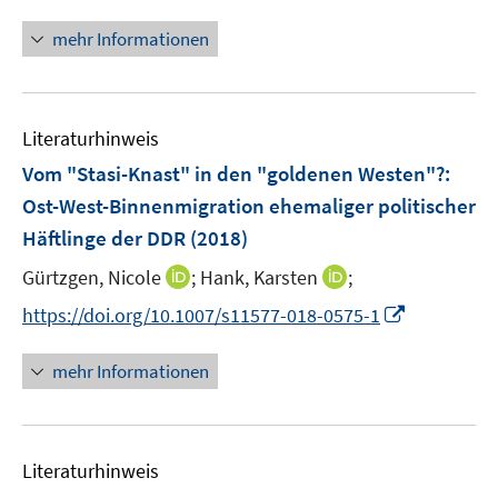
n
ö
e
r
n
mehr Informationen
f
u
ö
e
f
e
f
u
n
m
f
e
e
F
n
Literaturhinweis
m
n
e
e
F
Vom "Stasi-Knast" in den "goldenen Westen"?
:
n
n
e
Ost-West-Binnenmigration ehemaliger politischer
s
n
Häftlinge der DDR
(2018)
t
s
e
t
I
I
Gürtzgen, Nicole
;
Hank, Karsten
;
r
e
n
n
I
https://doi.org/10.1007/s11577-018-0575-1
ö
r
n
n
n
f
ö
e
e
n
f
mehr Informationen
f
u
u
e
n
f
e
e
u
e
n
m
m
e
n
e
F
F
Literaturhinweis
m
n
e
e