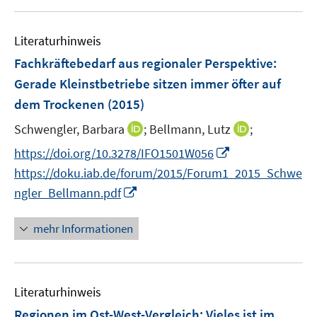
f
u
u
n
e
f
e
e
n
n
m
m
Literaturhinweis
e
F
F
Fachkräftebedarf aus regionaler Perspektive:
n
e
e
Gerade Kleinstbetriebe sitzen immer öfter auf
n
n
dem Trockenen
(2015)
s
s
t
t
I
I
Schwengler, Barbara
;
Bellmann, Lutz
;
e
e
n
n
I
https://doi.org/10.3278/IFO1501W056
r
r
n
n
n
https://doku.iab.de/forum/2015/Forum1_2015_Schwe
ö
ö
e
e
n
I
f
f
ngler_Bellmann.pdf
u
u
e
n
f
f
e
e
u
n
n
n
mehr Informationen
m
m
e
e
e
e
F
F
m
u
n
n
e
e
F
e
n
n
e
Literaturhinweis
m
s
s
n
F
Regionen im Ost-West-Vergleich: Vieles ist im
t
t