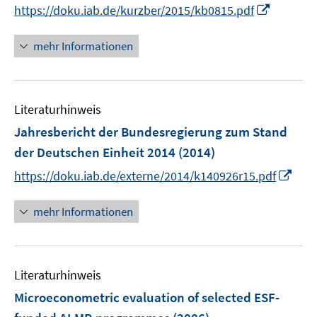
n
I
https://doku.iab.de/kurzber/2015/kb0815.pdf
n
n
e
n
mehr Informationen
u
e
e
u
m
e
F
Literaturhinweis
m
e
F
Jahresbericht der Bundesregierung zum Stand
n
e
der Deutschen Einheit 2014
(2014)
s
n
t
I
https://doku.iab.de/externe/2014/k140926r15.pdf
s
e
n
t
r
n
mehr Informationen
e
ö
e
r
f
u
ö
f
e
f
n
Literaturhinweis
m
f
e
F
Microeconometric evaluation of selected ESF-
n
n
e
e