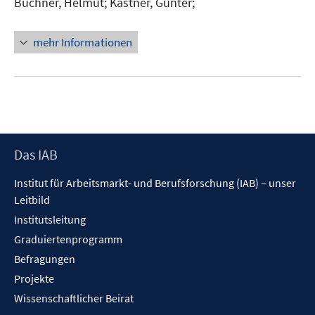
Büchner, Helmut;
Kästner, Gunter;
mehr Informationen
Footer
Das IAB
Inhalt
Institut für Arbeitsmarkt- und Berufsforschung (IAB) – unser
Leitbild
Institutsleitung
Graduiertenprogramm
Befragungen
Projekte
Wissenschaftlicher Beirat