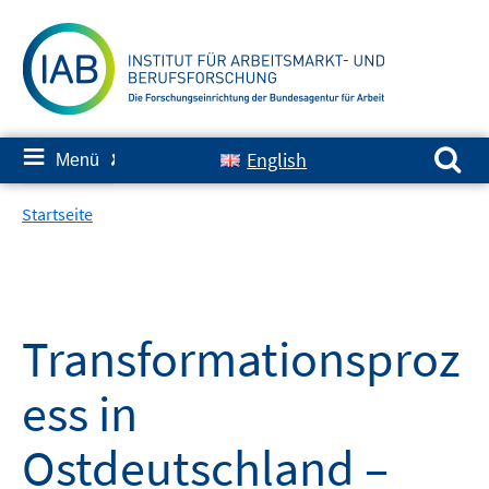
Springe
zum
Inhalt
Suchen nach:
≡
English
Menü
✘
Startseite
Transformationsproz
ess in
Ostdeutschland –