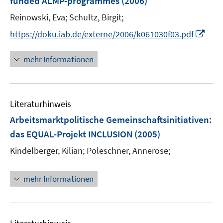
funded ALMP-programmes
(2006)
n
n
Reinowski, Eva;
Schultz, Birgit;
s
t
I
https://doku.iab.de/externe/2006/k061030f03.pdf
e
n
r
n
mehr Informationen
ö
e
f
u
f
e
n
Literaturhinweis
m
e
F
Arbeitsmarktpolitische Gemeinschaftsinitiativen
:
n
e
das EQUAL-Projekt INCLUSION
(2005)
n
Kindelberger, Kilian;
Poleschner, Annerose;
s
t
e
mehr Informationen
r
ö
f