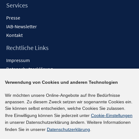
Services
Presse
IAB-Newsletter
Kontakt
Rechtliche Links
Impressum
Datenschutzerklärung
Erklärung zur Barrierefreiheit
Verwendung von Cookies und anderen Technologien
Barrieren melden
Wir möchten unsere Online-Angebote auf Ihre Bedürfnisse
Social-Media-Kanäle
anpassen. Zu diesem Zweck setzen wir sogenannte Cookies ein.
Sie können selbst entscheiden, welche Cookies Sie zulassen.
BlueSky
Ihre Einwilligung können Sie jederzeit unter
Cookie-Einstellungen
YouTube
in unserer Datenschutzerklärung ändern. Weitere Informationen
LinkedIn
finden Sie in unserer
Datenschutzerklärung
.
XING