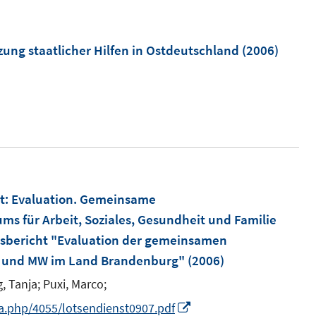
e
r
ung staatlicher Hilfen in Ostdeutschland
(2006)
ö
f
f
n
e
n
t
:
Evaluation. Gemeinsame
ms für Arbeit, Soziales, Gesundheit und Familie
ussbericht "Evaluation der gemeinsamen
 und MW im Land Brandenburg"
(2006)
, Tanja;
Puxi, Marco;
I
.php/4055/lotsendienst0907.pdf