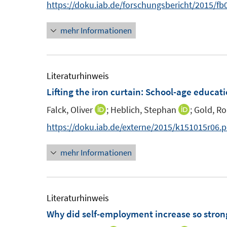
https://doku.iab.de/forschungsbericht/2015/fb
mehr Informationen
Literaturhinweis
Lifting the iron curtain: School-age educat
Falck, Oliver
;
Heblich, Stephan
;
Gold, Ro
I
I
n
n
https://doku.iab.de/externe/2015/k151015r06.p
n
n
mehr Informationen
e
e
u
u
e
e
m
m
Literaturhinweis
F
F
Why did self-employment increase so stron
e
e