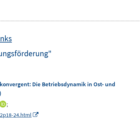
inks
ungsförderung"
 konvergent: Die Betriebsdynamik in Ost- und
)
;
I
n
I
i02p18-24.html
n
n
e
n
u