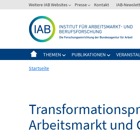
Springe
Weitere IAB Websites
Presse
Kontakt
IAB-Newslet
zum
Inhalt
THEMEN
PUBLIKATIONEN
VERANSTA
Startseite
Transformationspro
Arbeitsmarkt und 