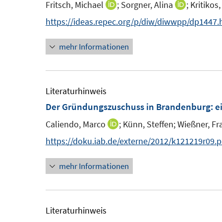
Fritsch, Michael
;
Sorgner, Alina
;
Kritikos
I
I
n
n
n
n
https://ideas.repec.org/p/diw/diwwpp/dp1447.
s
s
n
n
t
t
mehr Informationen
e
e
e
e
u
u
r
r
e
e
ö
ö
m
m
Literaturhinweis
f
f
F
F
Der Gründungszuschuss in Brandenburg
:
e
f
f
e
e
n
n
Caliendo, Marco
;
Künn, Steffen;
Wießner, Fr
I
n
n
e
e
n
https://doku.iab.de/externe/2012/k121219r09.p
s
s
n
n
n
t
t
mehr Informationen
e
e
e
u
r
r
e
ö
ö
m
Literaturhinweis
f
f
F