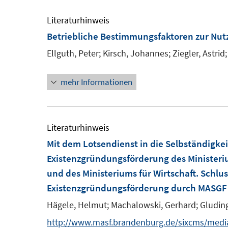
u
ö
r
e
Literaturhinweis
f
ö
m
Betriebliche Bestimmungsfaktoren zur Nutz
f
f
F
n
Ellguth, Peter;
Kirsch, Johannes;
Ziegler, Astrid;
f
e
e
n
n
n
mehr Informationen
e
s
n
t
e
Literaturhinweis
r
Mit dem Lotsendienst in die Selbständigkei
ö
Existenzgründungsförderung des Ministeriu
f
und des Ministeriums für Wirtschaft. Schl
f
Existenzgründungsförderung durch MASGF
n
e
Hägele, Helmut;
Machalowski, Gerhard;
Gluding
n
http://www.masf.brandenburg.de/sixcms/media