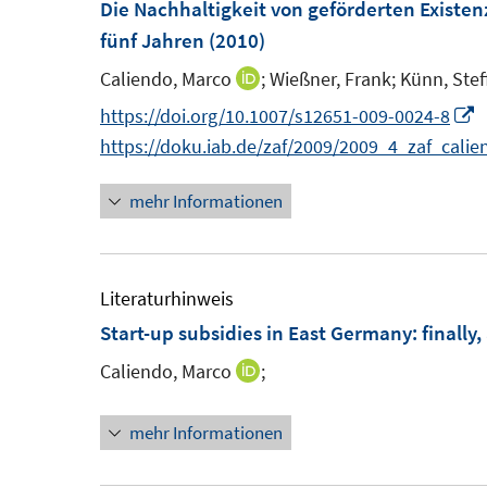
Die Nachhaltigkeit von geförderten Existe
f
f
e
fünf Jahren
(2010)
n
n
n
e
e
Caliendo, Marco
;
Wießner, Frank;
Künn, Stef
I
s
n
n
n
I
https://doi.org/10.1007/s12651-009-0024-8
t
n
n
https://doku.iab.de/zaf/2009/2009_4_zaf_cali
e
e
n
r
mehr Informationen
u
e
ö
e
u
f
m
e
f
F
Literaturhinweis
n
e
F
Start-up subsidies in East Germany
:
finally
e
n
e
n
Caliendo, Marco
;
I
s
n
n
t
s
mehr Informationen
n
e
t
e
r
e