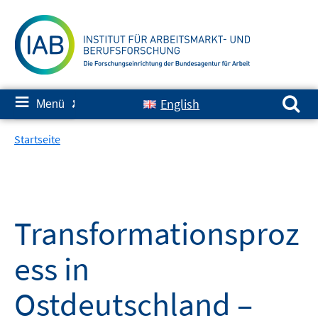
Springe
zum
Inhalt
Suchen nach:
≡
English
Menü
✘
Startseite
Transformationsproz
ess in
Ostdeutschland –