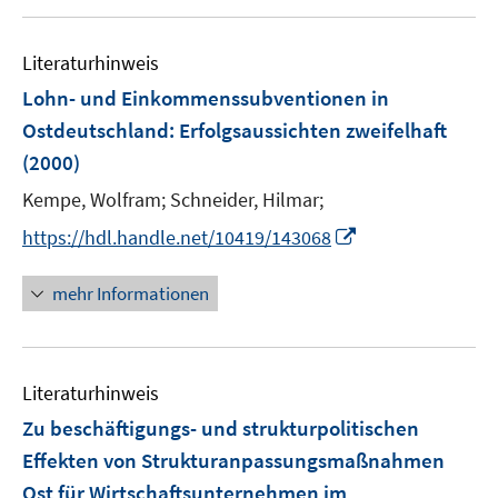
e
n
Literaturhinweis
Lohn- und Einkommenssubventionen in
Ostdeutschland
:
Erfolgsaussichten zweifelhaft
(2000)
Kempe, Wolfram;
Schneider, Hilmar;
I
https://hdl.handle.net/10419/143068
n
n
mehr Informationen
e
u
e
Literaturhinweis
m
F
Zu beschäftigungs- und strukturpolitischen
e
Effekten von Strukturanpassungsmaßnahmen
n
Ost für Wirtschaftsunternehmen im