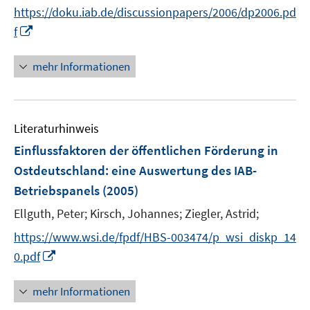
e
e
n
n
t
https://doku.iab.de/discussionpapers/2006/dp2006.pd
r
r
n
n
e
I
f
ö
ö
e
e
r
n
f
f
u
u
ö
n
mehr Informationen
f
f
e
e
f
e
n
n
m
m
f
u
e
e
F
F
n
e
n
n
e
e
e
Literaturhinweis
m
n
n
n
F
Einflussfaktoren der öffentlichen Förderung in
s
s
e
Ostdeutschland
:
eine Auswertung des IAB-
t
t
n
e
e
Betriebspanels
(2005)
s
r
r
t
Ellguth, Peter;
Kirsch, Johannes;
Ziegler, Astrid;
ö
ö
e
https://www.wsi.de/fpdf/HBS-003474/p_wsi_diskp_14
f
f
r
f
f
I
0.pdf
ö
n
n
n
f
e
e
n
mehr Informationen
f
n
n
e