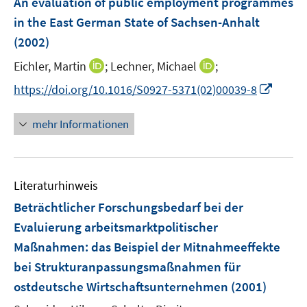
An evaluation of public employment programmes
n
e
in the East German State of Sachsen-Anhalt
s
n
(2002)
t
s
e
t
I
I
Eichler, Martin
;
Lechner, Michael
;
r
e
n
n
I
https://doi.org/10.1016/S0927-5371(02)00039-8
ö
r
n
n
n
f
ö
e
e
n
f
mehr Informationen
f
u
u
e
n
f
e
e
u
e
n
m
m
e
n
e
F
F
Literaturhinweis
m
n
e
e
F
Beträchtlicher Forschungsbedarf bei der
n
n
e
Evaluierung arbeitsmarktpolitischer
s
s
n
Maßnahmen
:
das Beispiel der Mitnahmeeffekte
t
t
s
e
e
bei Strukturanpassungsmaßnahmen für
t
r
r
e
ostdeutsche Wirtschaftsunternehmen
(2001)
ö
ö
r