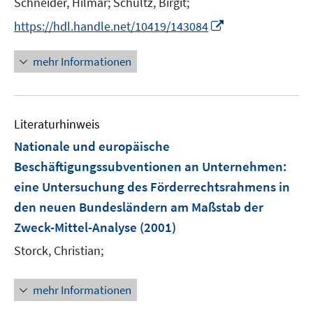
Schneider, Hilmar;
Schultz, Birgit;
f
f
ö
f
f
I
https://hdl.handle.net/10419/143084
f
n
n
n
f
e
e
n
n
mehr Informationen
n
n
e
e
u
n
e
Literaturhinweis
m
F
Nationale und europäische
e
Beschäftigungssubventionen an Unternehmen
:
n
eine Untersuchung des Förderrechtsrahmens in
s
den neuen Bundesländern am Maßstab der
t
e
Zweck-Mittel-Analyse
(2001)
r
Storck, Christian;
ö
f
mehr Informationen
f
n