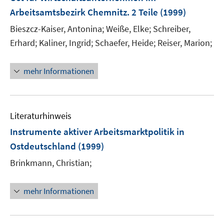
s
Arbeitsamtsbezirk Chemnitz. 2 Teile
(1999)
t
e
Bieszcz-Kaiser, Antonina;
Weiße, Elke;
Schreiber,
r
Erhard;
Kaliner, Ingrid;
Schaefer, Heide;
Reiser, Marion;
ö
f
mehr Informationen
f
n
e
n
Literaturhinweis
Instrumente aktiver Arbeitsmarktpolitik in
Ostdeutschland
(1999)
Brinkmann, Christian;
mehr Informationen