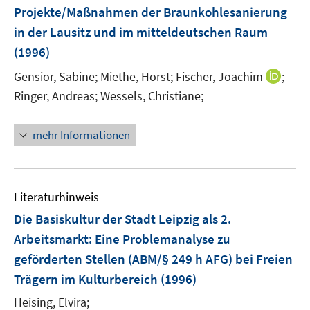
Projekte/Maßnahmen der Braunkohlesanierung
in der Lausitz und im mitteldeutschen Raum
(1996)
I
Gensior, Sabine;
Miethe, Horst;
Fischer, Joachim
;
n
Ringer, Andreas;
Wessels, Christiane;
n
e
mehr Informationen
u
e
m
F
Literaturhinweis
e
Die Basiskultur der Stadt Leipzig als 2.
n
Arbeitsmarkt: Eine Problemanalyse zu
s
geförderten Stellen (ABM/§ 249 h AFG) bei Freien
t
e
Trägern im Kulturbereich
(1996)
r
Heising, Elvira;
ö