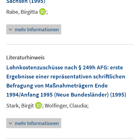
t
Sachsen
(1995)
e
I
Rabe, Birgitta
;
r
n
ö
n
mehr Informationen
f
e
f
u
n
e
e
m
Literaturhinweis
n
F
Lohnkostenzuschüsse nach § 249h AFG
:
erste
e
Ergebnisse einer repräsentativen schriftlichen
n
Befragung von Maßnahmeträgern Ende
s
t
1994/Anfang 1995 (Neue Bundesländer)
(1995)
e
I
Stark, Birgit
;
Wolfinger, Claudia;
r
n
ö
n
mehr Informationen
f
e
f
u
n