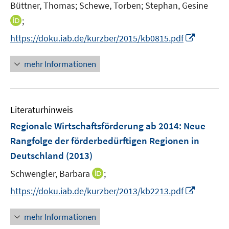
Büttner, Thomas;
Schewe, Torben;
Stephan, Gesine
I
;
n
I
https://doku.iab.de/kurzber/2015/kb0815.pdf
n
n
e
n
mehr Informationen
u
e
e
u
m
e
F
Literaturhinweis
m
e
F
Regionale Wirtschaftsförderung ab 2014: Neue
n
e
Rangfolge der förderbedürftigen Regionen in
s
n
Deutschland
t
(2013)
s
e
t
I
Schwengler, Barbara
;
r
e
n
I
https://doku.iab.de/kurzber/2013/kb2213.pdf
ö
r
n
n
f
ö
e
n
f
mehr Informationen
f
u
e
n