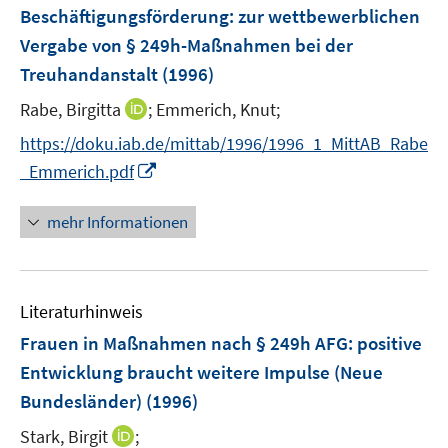
Beschäftigungsförderung
:
zur wettbewerblichen
Vergabe von § 249h-Maßnahmen bei der
Treuhandanstalt
(1996)
I
Rabe, Birgitta
;
Emmerich, Knut;
n
https://doku.iab.de/mittab/1996/1996_1_MittAB_Rabe
n
I
_Emmerich.pdf
e
n
u
n
mehr Informationen
e
e
m
u
F
e
e
Literaturhinweis
m
n
F
Frauen in Maßnahmen nach § 249h AFG
:
positive
s
e
Entwicklung braucht weitere Impulse (Neue
t
n
e
Bundesländer)
(1996)
s
r
t
I
Stark, Birgit
;
ö