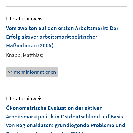
n
u
e
e
n
Literaturhinweis
m
F
Vom zweiten auf den ersten Arbeitsmarkt: Der
e
Erfolg aktiver arbeitsmarktpolitischer
n
Maßnahmen
(2005)
s
t
Knapp, Matthias;
e
r
mehr Informationen
ö
f
f
n
Literaturhinweis
e
Ökonometrische Evaluation der aktiven
n
Arbeitsmarktpolitik in Ostdeutschland auf Basis
von Regionaldaten
:
grundlegende Probleme und