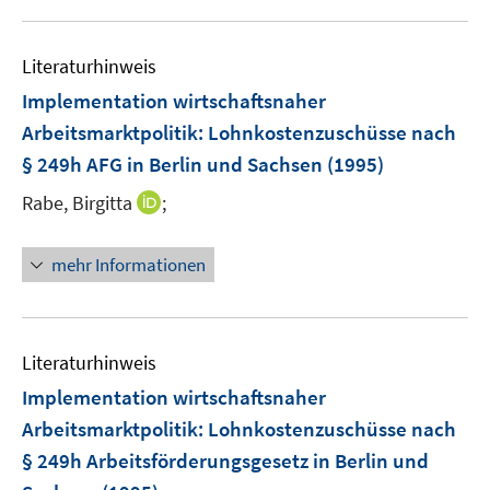
Literaturhinweis
Implementation wirtschaftsnaher
Arbeitsmarktpolitik: Lohnkostenzuschüsse nach
§ 249h AFG in Berlin und Sachsen
(1995)
I
Rabe, Birgitta
;
n
n
mehr Informationen
e
u
e
m
Literaturhinweis
F
Implementation wirtschaftsnaher
e
Arbeitsmarktpolitik: Lohnkostenzuschüsse nach
n
§ 249h Arbeitsförderungsgesetz in Berlin und
s