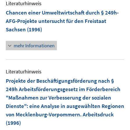
Literaturhinweis
m
F
Chancen einer Umweltwirtschaft durch § 249h-
e
AFG-Projekte untersucht für den Freistaat
n
Sachsen
(1996)
s
t
e
mehr Informationen
r
ö
f
Literaturhinweis
f
n
Projekte der Beschäftigungsförderung nach §
e
249h Arbeitsförderungsgesetz im Förderbereich
n
"Maßnahmen zur Verbesserung der sozialen
Dienste"
:
eine Analyse in ausgewählten Regionen
von Mecklenburg-Vorpommern. Arbeitsdruck
(1996)