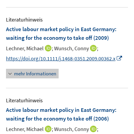
f
e
u
e
n
m
e
n
e
F
Literaturhinweis
m
n
e
F
Active labour market policy in East Germany
:
n
e
waiting for the economy to take off
(2009)
s
n
t
I
I
Lechner, Michael
;
Wunsch, Conny
;
s
e
n
n
t
I
https://doi.org/10.1111/j.1468-0351.2009.00362.x
r
n
n
e
n
ö
e
e
r
n
mehr Informationen
f
u
u
ö
e
f
e
e
f
u
n
m
m
f
e
e
F
F
n
Literaturhinweis
m
n
e
e
e
F
Active labour market policy in East Germany
:
n
n
n
e
waiting for the economy to take off
(2006)
s
s
n
t
t
I
I
Lechner, Michael
;
Wunsch, Conny
;
s