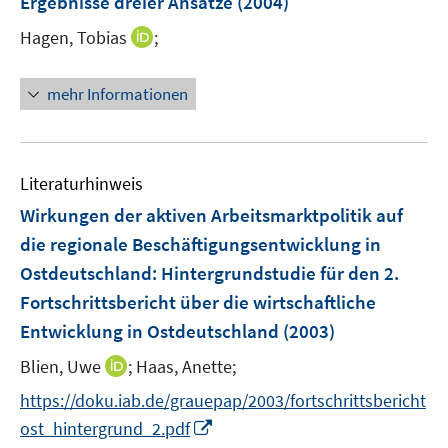
Ergebnisse dreier Ansätze
(2004)
I
Hagen, Tobias
;
n
n
mehr Informationen
e
u
e
m
Literaturhinweis
F
Wirkungen der aktiven Arbeitsmarktpolitik auf
e
die regionale Beschäftigungsentwicklung in
n
Ostdeutschland
:
Hintergrundstudie für den 2.
s
t
Fortschrittsbericht über die wirtschaftliche
e
Entwicklung in Ostdeutschland
(2003)
r
I
Blien, Uwe
;
Haas, Anette;
ö
n
f
https://doku.iab.de/grauepap/2003/fortschrittsbericht
n
f
I
ost_hintergrund_2.pdf
e
n