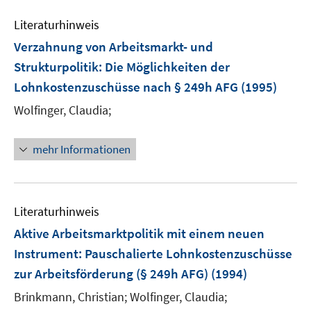
e
e
m
Literaturhinweis
n
F
Verzahnung von Arbeitsmarkt- und
e
Strukturpolitik: Die Möglichkeiten der
n
Lohnkostenzuschüsse nach § 249h AFG
(1995)
s
t
Wolfinger, Claudia;
e
r
mehr Informationen
ö
f
f
n
Literaturhinweis
e
Aktive Arbeitsmarktpolitik mit einem neuen
n
Instrument: Pauschalierte Lohnkostenzuschüsse
zur Arbeitsförderung (§ 249h AFG)
(1994)
Brinkmann, Christian;
Wolfinger, Claudia;