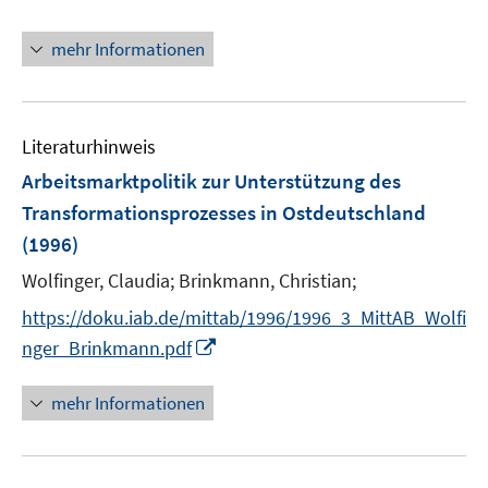
e
n
f
r
n
f
mehr Informationen
ö
e
n
f
u
e
f
e
n
n
m
Literaturhinweis
e
F
Arbeitsmarktpolitik zur Unterstützung des
n
e
Transformationsprozesses in Ostdeutschland
n
(1996)
s
t
Wolfinger, Claudia;
Brinkmann, Christian;
e
https://doku.iab.de/mittab/1996/1996_3_MittAB_Wolfi
r
I
nger_Brinkmann.pdf
ö
n
f
n
mehr Informationen
f
e
n
u
e
e
n