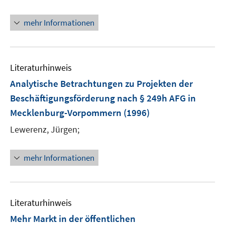
f
mehr Informationen
f
n
e
n
Literaturhinweis
Analytische Betrachtungen zu Projekten der
Beschäftigungsförderung nach § 249h AFG in
Mecklenburg-Vorpommern
(1996)
Lewerenz, Jürgen;
mehr Informationen
Literaturhinweis
Mehr Markt in der öffentlichen