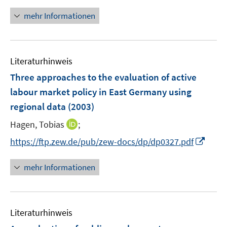
n
u
e
n
mehr Informationen
e
n
e
m
u
F
e
e
Literaturhinweis
m
n
F
Three approaches to the evaluation of active
s
e
labour market policy in East Germany using
t
n
e
regional data
(2003)
s
r
t
I
Hagen, Tobias
;
ö
e
n
I
f
https://ftp.zew.de/pub/zew-docs/dp/dp0327.pdf
r
n
n
f
ö
e
n
n
mehr Informationen
f
u
e
e
f
e
u
n
n
m
e
e
F
Literaturhinweis
m
n
e
F