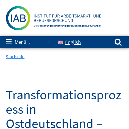
Springe
zum
Inhalt
Suchen nach:
≡
English
Menü
✘
Startseite
Transformationsproz
ess in
Ostdeutschland –