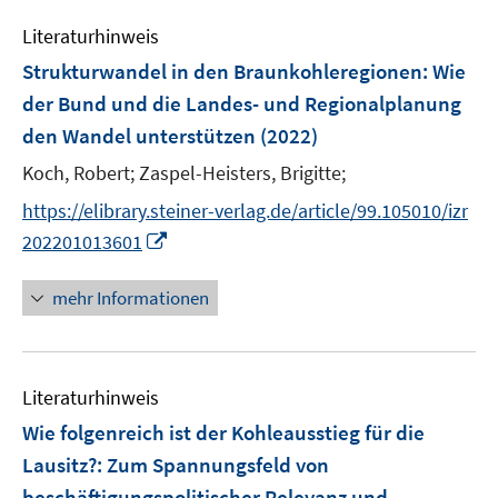
f
n
Literaturhinweis
f
n
Strukturwandel in den Braunkohleregionen
:
Wie
e
der Bund und die Landes- und Regionalplanung
n
den Wandel unterstützen
(2022)
Koch, Robert;
Zaspel-Heisters, Brigitte;
https://elibrary.steiner-verlag.de/article/99.105010/izr
I
202201013601
n
n
mehr Informationen
e
u
e
Literaturhinweis
m
F
Wie folgenreich ist der Kohleausstieg für die
e
Lausitz?
:
Zum Spannungsfeld von
n
beschäftigungspolitischer Relevanz und