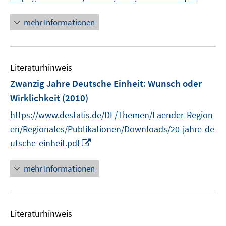
n
n
mehr Informationen
e
u
e
Literaturhinweis
m
F
Zwanzig Jahre Deutsche Einheit
:
Wunsch oder
e
Wirklichkeit
(2010)
n
https://www.destatis.de/DE/Themen/Laender-Region
s
t
en/Regionales/Publikationen/Downloads/20-jahre-de
e
I
utsche-einheit.pdf
r
n
ö
n
mehr Informationen
f
e
f
u
n
e
e
Literaturhinweis
m
n