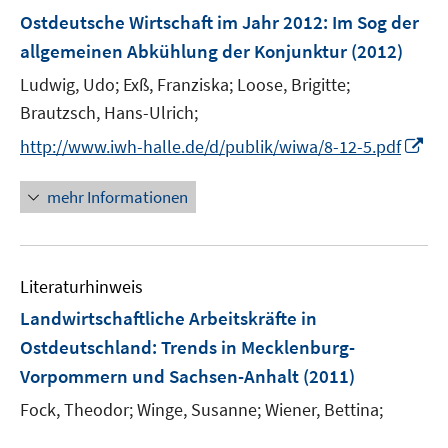
n
F
Ostdeutsche Wirtschaft im Jahr 2012: Im Sog der
e
allgemeinen Abkühlung der Konjunktur
(2012)
n
Ludwig, Udo;
Exß, Franziska;
Loose, Brigitte;
s
t
Brautzsch, Hans-Ulrich;
e
I
http://www.iwh-halle.de/d/publik/wiwa/8-12-5.pdf
r
n
ö
n
mehr Informationen
f
e
f
u
n
e
e
Literaturhinweis
m
n
F
Landwirtschaftliche Arbeitskräfte in
e
Ostdeutschland
:
Trends in Mecklenburg-
n
Vorpommern und Sachsen-Anhalt
(2011)
s
t
Fock, Theodor;
Winge, Susanne;
Wiener, Bettina;
e