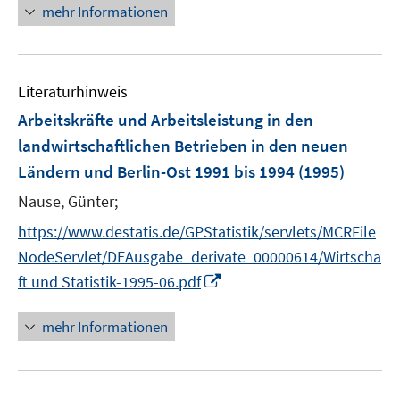
e
mehr Informationen
r
ö
f
f
Literaturhinweis
n
Arbeitskräfte und Arbeitsleistung in den
e
landwirtschaftlichen Betrieben in den neuen
n
Ländern und Berlin-Ost 1991 bis 1994
(1995)
Nause, Günter;
https://www.destatis.de/GPStatistik/servlets/MCRFile
NodeServlet/DEAusgabe_derivate_00000614/Wirtscha
I
ft und Statistik-1995-06.pdf
n
n
mehr Informationen
e
u
e