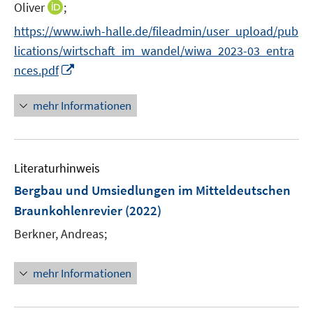
n
I
Oliver
;
n
n
https://www.iwh-halle.de/fileadmin/user_upload/pub
e
n
lications/wirtschaft_im_wandel/wiwa_2023-03_entra
u
e
I
e
nces.pdf
u
n
m
e
n
F
mehr Informationen
m
e
e
F
u
n
e
e
s
n
Literaturhinweis
m
t
s
F
e
Bergbau und Umsiedlungen im Mitteldeutschen
t
e
r
e
Braunkohlenrevier
(2022)
n
ö
r
Berkner, Andreas;
s
f
ö
t
f
f
e
n
mehr Informationen
f
r
e
n
ö
n
e