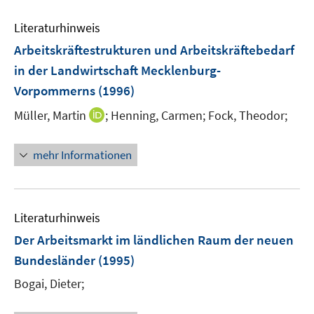
Literaturhinweis
Arbeitskräftestrukturen und Arbeitskräftebedarf
in der Landwirtschaft Mecklenburg-
Vorpommerns
(1996)
I
Müller, Martin
;
Henning, Carmen;
Fock, Theodor;
n
n
mehr Informationen
e
u
e
m
Literaturhinweis
F
Der Arbeitsmarkt im ländlichen Raum der neuen
e
Bundesländer
(1995)
n
s
Bogai, Dieter;
t