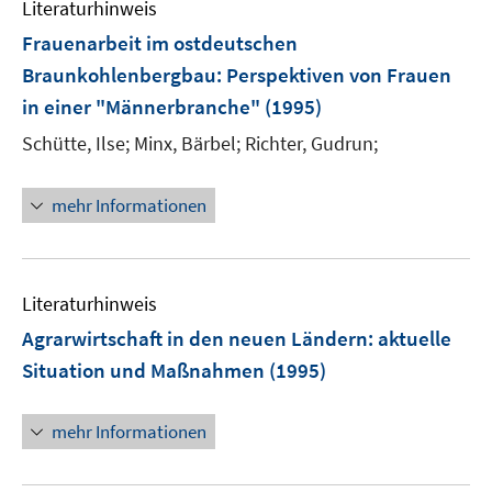
Literaturhinweis
m
F
Frauenarbeit im ostdeutschen
e
Braunkohlenbergbau
:
Perspektiven von Frauen
n
in einer "Männerbranche"
(1995)
s
t
Schütte, Ilse;
Minx, Bärbel;
Richter, Gudrun;
e
r
mehr Informationen
ö
f
f
n
Literaturhinweis
e
Agrarwirtschaft in den neuen Ländern
:
aktuelle
n
Situation und Maßnahmen
(1995)
mehr Informationen