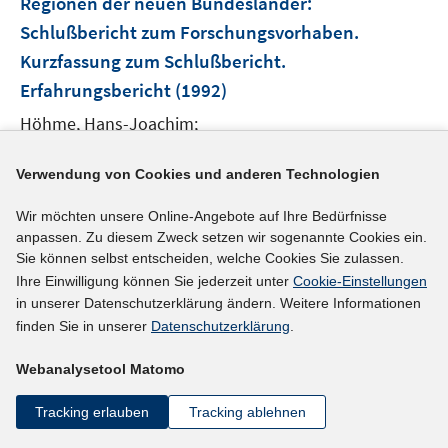
Regionen der neuen Bundesländer
:
Schlußbericht zum Forschungsvorhaben.
Kurzfassung zum Schlußbericht.
Erfahrungsbericht
(1992)
Höhme, Hans-Joachim;
Verwendung von Cookies und anderen Technologien
mehr Informationen
Wir möchten unsere Online-Angebote auf Ihre Bedürfnisse
anpassen. Zu diesem Zweck setzen wir sogenannte Cookies ein.
Sie können selbst entscheiden, welche Cookies Sie zulassen.
Literaturhinweis
Ihre Einwilligung können Sie jederzeit unter
Cookie-Einstellungen
Strukturwandel der Landwirtschaft in den neuen
in unserer Datenschutzerklärung ändern. Weitere Informationen
Bundesländern
:
Teil 2: Wandel der regionalen
finden Sie in unserer
Datenschutzerklärung
.
Struktur und agrarpolitische
Webanalysetool Matomo
Rahmenbedingungen
(1992)
Tracking erlauben
Tracking ablehnen
Lageman, Bernhard;