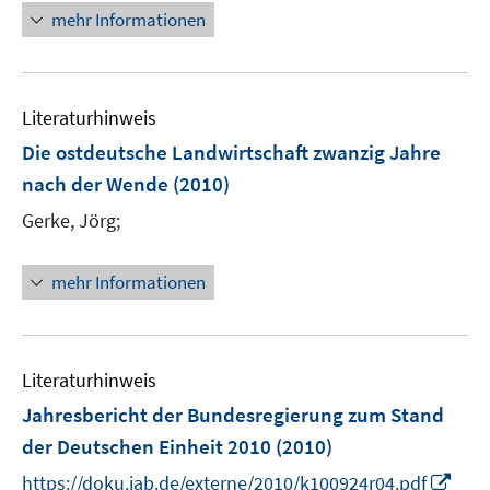
r
mehr Informationen
ö
f
f
n
Literaturhinweis
e
Die ostdeutsche Landwirtschaft zwanzig Jahre
n
nach der Wende
(2010)
Gerke, Jörg;
mehr Informationen
Literaturhinweis
Jahresbericht der Bundesregierung zum Stand
der Deutschen Einheit 2010
(2010)
I
https://doku.iab.de/externe/2010/k100924r04.pdf