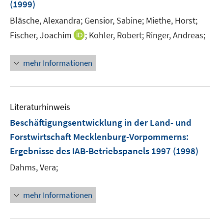
(1999)
Bläsche, Alexandra;
Gensior, Sabine;
Miethe, Horst;
I
Fischer, Joachim
;
Kohler, Robert;
Ringer, Andreas;
n
n
mehr Informationen
e
u
e
m
Literaturhinweis
F
Beschäftigungsentwicklung in der Land- und
e
Forstwirtschaft Mecklenburg-Vorpommerns
:
n
Ergebnisse des IAB-Betriebspanels 1997
(1998)
s
t
Dahms, Vera;
e
r
mehr Informationen
ö
f