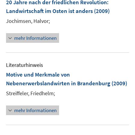
F
20 Jahre nach der friedlichen Revolution:
e
Landwirtschaft im Osten ist anders
(2009)
n
Jochimsen, Halvor;
s
t
e
mehr Informationen
r
ö
f
Literaturhinweis
f
n
Motive und Merkmale von
e
Nebenerwerbslandwirten in Brandenburg
(2009)
n
Streiffeler, Friedhelm;
mehr Informationen