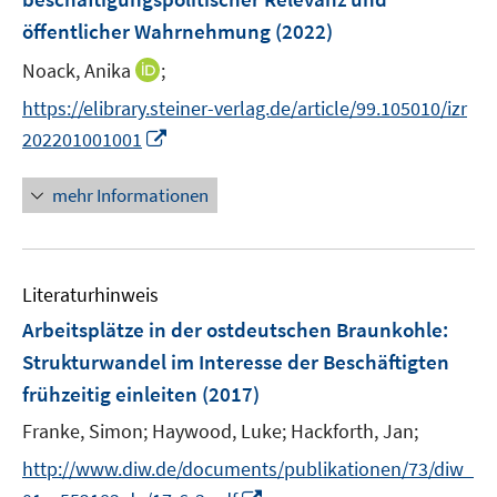
s
öffentlicher Wahrnehmung
(2022)
t
e
I
Noack, Anika
;
r
n
https://elibrary.steiner-verlag.de/article/99.105010/izr
ö
n
I
202201001001
f
e
n
f
u
n
n
mehr Informationen
e
e
e
m
u
n
F
e
e
Literaturhinweis
m
n
F
Arbeitsplätze in der ostdeutschen Braunkohle
:
s
e
Strukturwandel im Interesse der Beschäftigten
t
n
e
frühzeitig einleiten
(2017)
s
r
t
Franke, Simon;
Haywood, Luke;
Hackforth, Jan;
ö
e
http://www.diw.de/documents/publikationen/73/diw_
f
r
f
I