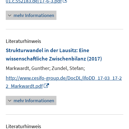
01.c.552183.de/17-6-3.pdf
ö
n
n
f
e
n
mehr Informationen
f
n
e
n
u
e
e
n
Literaturhinweis
m
F
Strukturwandel in der Lausitz
:
Eine
e
wissenschaftliche Zwischenbilanz
(2017)
n
Markwardt, Gunther;
Zundel, Stefan;
s
t
http://www.cesifo-group.de/DocDL/ifoDD_17-03_17-2
e
I
2_Markwardt.pdf
r
n
ö
n
mehr Informationen
f
e
f
u
n
e
e
Literaturhinweis
m