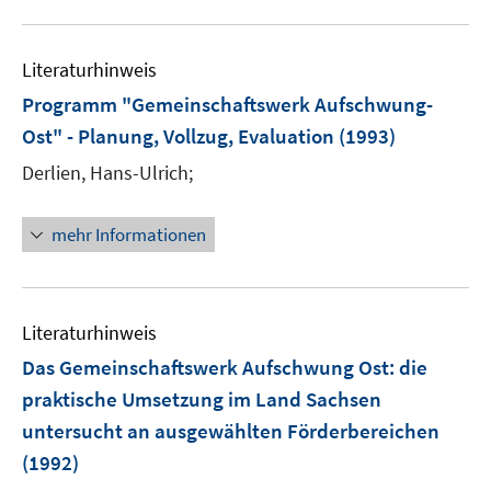
F
m
u
n
e
F
e
n
e
Literaturhinweis
m
s
n
F
Programm "Gemeinschaftswerk Aufschwung-
t
s
e
e
Ost" - Planung, Vollzug, Evaluation
(1993)
t
n
r
e
Derlien, Hans-Ulrich;
s
ö
r
t
f
ö
e
mehr Informationen
f
f
r
n
f
ö
e
n
f
n
e
Literaturhinweis
f
n
n
Das Gemeinschaftswerk Aufschwung Ost
:
die
e
praktische Umsetzung im Land Sachsen
n
untersucht an ausgewählten Förderbereichen
(1992)