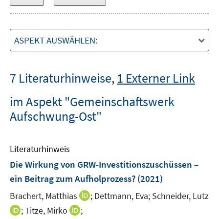
ASPEKT AUSWÄHLEN:
7 Literaturhinweise
,
1 Externer Link
im Aspekt "Gemeinschaftswerk
Aufschwung-Ost"
Literaturhinweis
Die Wirkung von GRW-Investitionszuschüssen –
ein Beitrag zum Aufholprozess?
(2021)
I
Brachert, Matthias
;
Dettmann, Eva;
Schneider, Lutz
n
I
I
;
Titze, Mirko
;
n