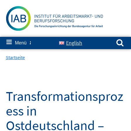
Springe
zum
Inhalt
Suchen nach:
≡
English
Menü
✘
Startseite
Transformationsproz
ess in
Ostdeutschland –