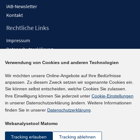
IAB-Newsletter
Kontakt
Rechtliche Links
Impressum
Datenschutzerklärung
Erklärung zur Barrierefreiheit
Verwendung von Cookies und anderen Technologien
Barrieren melden
Wir möchten unsere Online-Angebote auf Ihre Bedürfnisse
Social-Media-Kanäle
anpassen. Zu diesem Zweck setzen wir sogenannte Cookies ein.
Sie können selbst entscheiden, welche Cookies Sie zulassen.
BlueSky
Ihre Einwilligung können Sie jederzeit unter
Cookie-Einstellungen
YouTube
in unserer Datenschutzerklärung ändern. Weitere Informationen
LinkedIn
finden Sie in unserer
Datenschutzerklärung
.
XING
Webanalysetool Matomo
kununu
Netiquette
Tracking erlauben
Tracking ablehnen