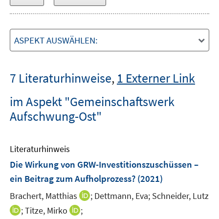
ASPEKT AUSWÄHLEN:
7 Literaturhinweise
,
1 Externer Link
im Aspekt "Gemeinschaftswerk
Aufschwung-Ost"
Literaturhinweis
Die Wirkung von GRW-Investitionszuschüssen –
ein Beitrag zum Aufholprozess?
(2021)
I
Brachert, Matthias
;
Dettmann, Eva;
Schneider, Lutz
n
I
I
;
Titze, Mirko
;
n