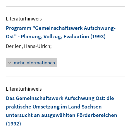
F
m
u
n
e
F
e
n
e
Literaturhinweis
m
s
n
F
Programm "Gemeinschaftswerk Aufschwung-
t
s
e
e
Ost" - Planung, Vollzug, Evaluation
(1993)
t
n
r
e
Derlien, Hans-Ulrich;
s
ö
r
t
f
ö
e
mehr Informationen
f
f
r
n
f
ö
e
n
f
n
e
Literaturhinweis
f
n
n
Das Gemeinschaftswerk Aufschwung Ost
:
die
e
praktische Umsetzung im Land Sachsen
n
untersucht an ausgewählten Förderbereichen
(1992)