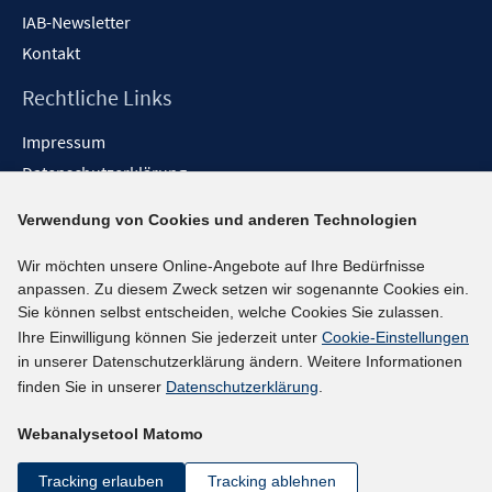
IAB-Newsletter
Kontakt
Rechtliche Links
Impressum
Datenschutzerklärung
Erklärung zur Barrierefreiheit
Verwendung von Cookies und anderen Technologien
Barrieren melden
Wir möchten unsere Online-Angebote auf Ihre Bedürfnisse
Social-Media-Kanäle
anpassen. Zu diesem Zweck setzen wir sogenannte Cookies ein.
Sie können selbst entscheiden, welche Cookies Sie zulassen.
BlueSky
Ihre Einwilligung können Sie jederzeit unter
Cookie-Einstellungen
YouTube
in unserer Datenschutzerklärung ändern. Weitere Informationen
LinkedIn
finden Sie in unserer
Datenschutzerklärung
.
XING
Webanalysetool Matomo
kununu
Netiquette
Tracking erlauben
Tracking ablehnen