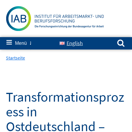
Springe
zum
Inhalt
Suchen nach:
≡
English
Menü
✘
Startseite
Transformationsproz
ess in
Ostdeutschland –