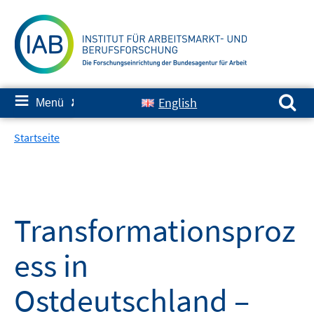
Springe
zum
Inhalt
Suchen nach:
≡
English
Menü
✘
Startseite
Transformationsproz
ess in
Ostdeutschland –