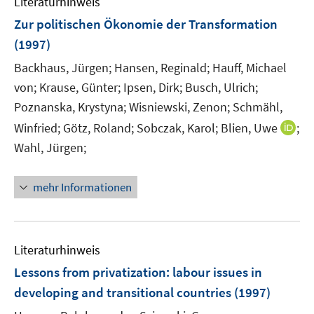
Literaturhinweis
Zur politischen Ökonomie der Transformation
(1997)
Backhaus, Jürgen;
Hansen, Reginald;
Hauff, Michael
von;
Krause, Günter;
Ipsen, Dirk;
Busch, Ulrich;
Poznanska, Krystyna;
Wisniewski, Zenon;
Schmähl,
I
Winfried;
Götz, Roland;
Sobczak, Karol;
Blien, Uwe
;
n
Wahl, Jürgen;
n
e
mehr Informationen
u
e
m
F
Literaturhinweis
e
Lessons from privatization
:
labour issues in
n
developing and transitional countries
(1997)
s
t