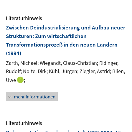
Literaturhinweis
Zwischen Deindustrialisierung und Aufbau neuer
Strukturen: Zum wirtschaftlichen
Transformationsprozeß in den neuen Ländern
(1994)
Zarth, Michael;
Wiegandt, Claus-Christian;
Ridinger,
Rudolf;
Nolte, Dirk;
Kühl, Jürgen;
Ziegler, Astrid;
Blien,
I
Uwe
;
n
n
mehr Informationen
e
u
e
m
Literaturhinweis
F