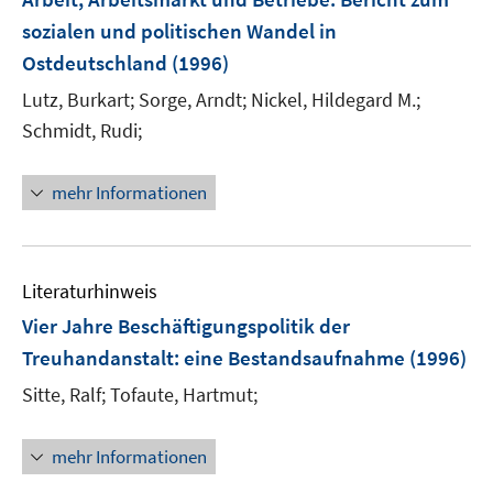
s
e
sozialen und politischen Wandel in
t
n
e
Ostdeutschland
(1996)
s
r
t
Lutz, Burkart;
Sorge, Arndt;
Nickel, Hildegard M.;
ö
e
Schmidt, Rudi;
f
r
f
ö
n
mehr Informationen
f
e
f
n
n
e
Literaturhinweis
n
Vier Jahre Beschäftigungspolitik der
Treuhandanstalt
:
eine Bestandsaufnahme
(1996)
Sitte, Ralf;
Tofaute, Hartmut;
mehr Informationen