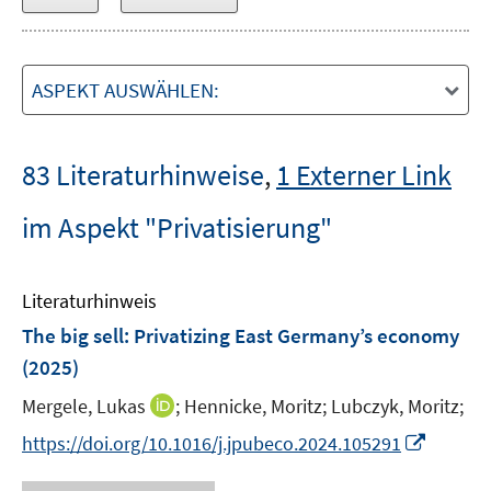
ASPEKT AUSWÄHLEN:
83 Literaturhinweise
,
1 Externer Link
im Aspekt "Privatisierung"
Literaturhinweis
The big sell: Privatizing East Germany’s economy
(2025)
I
Mergele, Lukas
;
Hennicke, Moritz;
Lubczyk, Moritz;
n
I
https://doi.org/10.1016/j.jpubeco.2024.105291
n
n
e