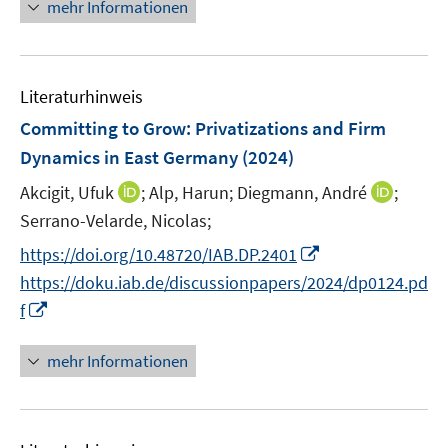
n
mehr Informationen
u
e
e
u
m
e
F
Literaturhinweis
m
e
F
Committing to Grow: Privatizations and Firm
n
e
Dynamics in East Germany
(2024)
s
n
t
I
I
Akcigit, Ufuk
;
Alp, Harun;
Diegmann, André
;
s
e
n
n
t
Serrano-Velarde, Nicolas;
r
n
n
e
I
https://doi.org/10.48720/IAB.DP.2401
ö
e
e
r
n
f
https://doku.iab.de/discussionpapers/2024/dp0124.pd
u
u
ö
n
f
I
f
e
e
f
e
n
n
m
m
f
u
e
n
F
F
mehr Informationen
n
e
n
e
e
e
e
m
u
n
n
n
F
e
s
s
e