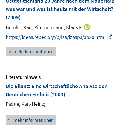
Ostdeutschland 20 Jahre nach dem Mauerfall:
was war und was ist heute mit der Wirtschaft?
(2009)
I
Brenke, Karl;
Zimmermann, Klaus F.
;
n
I
https://ideas.repec.org/p/iza/izasps/sp20.html
n
n
e
n
mehr Informationen
u
e
e
u
m
e
F
Literaturhinweis
m
e
F
Die Bilanz: Eine wirtschaftliche Analyse der
n
e
Deutschen Einheit
(2009)
s
n
t
Paque, Karl-Heinz;
s
e
t
r
e
mehr Informationen
ö
r