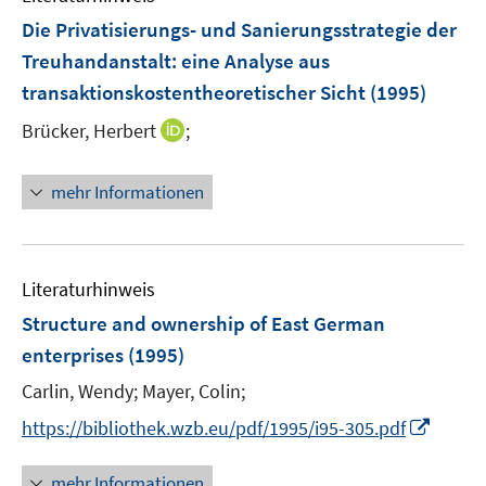
F
Die Privatisierungs- und Sanierungsstrategie der
e
Treuhandanstalt
:
eine Analyse aus
n
transaktionskostentheoretischer Sicht
(1995)
s
t
I
Brücker, Herbert
;
e
n
r
n
mehr Informationen
ö
e
f
u
f
e
n
m
Literaturhinweis
e
F
Structure and ownership of East German
n
e
enterprises
(1995)
n
s
Carlin, Wendy;
Mayer, Colin;
t
I
https://bibliothek.wzb.eu/pdf/1995/i95-305.pdf
e
n
r
n
mehr Informationen