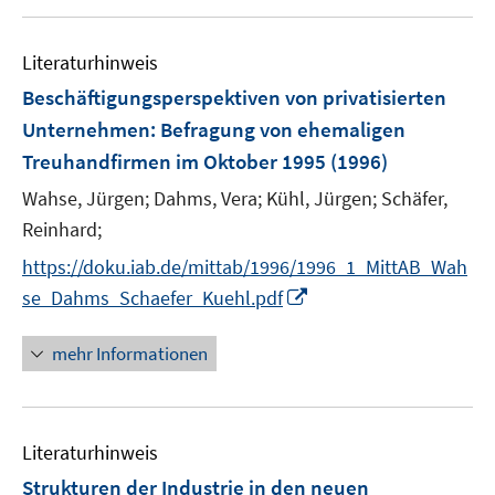
Literaturhinweis
Beschäftigungsperspektiven von privatisierten
Unternehmen
:
Befragung von ehemaligen
Treuhandfirmen im Oktober 1995
(1996)
Wahse, Jürgen;
Dahms, Vera;
Kühl, Jürgen;
Schäfer,
Reinhard;
https://doku.iab.de/mittab/1996/1996_1_MittAB_Wah
I
se_Dahms_Schaefer_Kuehl.pdf
n
n
mehr Informationen
e
u
e
Literaturhinweis
m
F
Strukturen der Industrie in den neuen