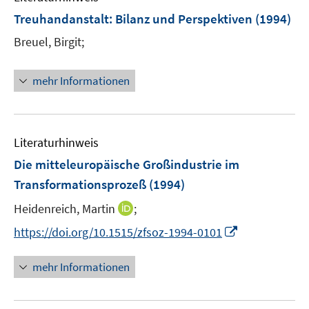
Treuhandanstalt: Bilanz und Perspektiven
(1994)
Breuel, Birgit;
mehr Informationen
Literaturhinweis
Die mitteleuropäische Großindustrie im
Transformationsprozeß
(1994)
I
Heidenreich, Martin
;
n
I
https://doi.org/10.1515/zfsoz-1994-0101
n
n
e
n
mehr Informationen
u
e
e
u
m