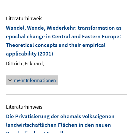
f
ö
f
f
n
Literaturhinweis
f
e
n
Wandel, Wende, Wiederkehr
:
transformation as
n
e
epochal change in Central and Eastern Europe:
n
Theoretical concepts and their empirical
applicability
(2001)
Dittrich, Eckhard;
mehr Informationen
Literaturhinweis
Die Privatisierung der ehemals volkseigenen
landwirtschaftlichen Flächen in den neuen