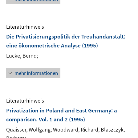
ö
e
f
u
f
e
n
Literaturhinweis
m
e
F
Die Privatisierungspolitik der Treuhandanstalt
:
n
e
eine ökonometrische Analyse
(1995)
n
Lucke, Bernd;
s
t
e
mehr Informationen
r
ö
f
Literaturhinweis
f
n
Privatization in Poland and East Germany
:
a
e
comparison. Vol. 1 and 2
(1995)
n
Quaisser, Wolfgang;
Woodward, Richard;
Blaszczyk,