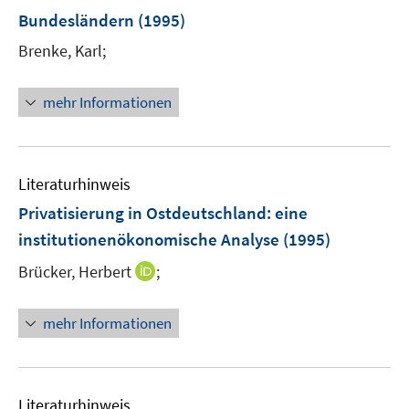
e
Bundesländern
(1995)
n
Brenke, Karl;
s
t
e
mehr Informationen
r
ö
f
Literaturhinweis
f
n
Privatisierung in Ostdeutschland
:
eine
e
institutionenökonomische Analyse
(1995)
n
I
Brücker, Herbert
;
n
n
mehr Informationen
e
u
e
m
Literaturhinweis