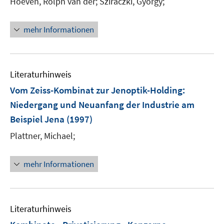
Hoeven, Rolph van der;
Sziraczki, Gyorgy;
e
r
mehr Informationen
ö
f
f
n
Literaturhinweis
e
Vom Zeiss-Kombinat zur Jenoptik-Holding
:
n
Niedergang und Neuanfang der Industrie am
Beispiel Jena
(1997)
Plattner, Michael;
mehr Informationen
Literaturhinweis