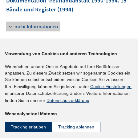
Dokumentation Treuhandanstalt 1990-1994. 15
e
Bände und Register
(1994)
n
s
mehr Informationen
t
e
r
ö
Literaturhinweis
Verwendung von Cookies und anderen Technologien
f
Transformationsprozesse in ehemals
f
Wir möchten unsere Online-Angebote auf Ihre Bedürfnisse
n
Volkseigenen Betrieben
(1993)
anpassen. Zu diesem Zweck setzen wir sogenannte Cookies ein.
e
Sie können selbst entscheiden, welche Cookies Sie zulassen.
Albach, Horst;
Witt, Peter;
n
Ihre Einwilligung können Sie jederzeit unter
Cookie-Einstellungen
in unserer Datenschutzerklärung ändern. Weitere Informationen
mehr Informationen
finden Sie in unserer
Datenschutzerklärung
.
Webanalysetool Matomo
Tracking erlauben
Tracking ablehnen
Literaturhinweis
Treuhandanstalt: Das Unmögliche wagen
: