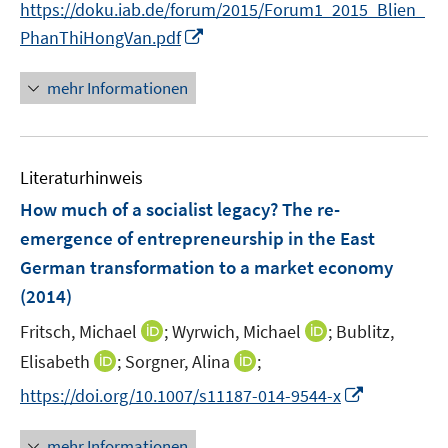
n
https://doku.iab.de/forum/2015/Forum1_2015_Blien_
ö
e
n
I
PhanThiHongVan.pdf
f
u
e
n
f
e
u
n
n
mehr Informationen
m
e
e
e
F
m
u
n
e
F
e
n
e
Literaturhinweis
m
s
n
F
How much of a socialist legacy? The re-
t
s
e
e
emergence of entrepreneurship in the East
t
n
r
German transformation to a market economy
e
s
ö
r
(2014)
t
f
ö
e
f
I
I
Fritsch, Michael
;
Wyrwich, Michael
;
Bublitz,
f
r
n
n
n
I
I
Elisabeth
;
Sorgner, Alina
;
f
ö
e
n
n
n
n
n
I
f
https://doi.org/10.1007/s11187-014-9544-x
n
e
e
n
n
e
n
f
u
u
e
e
n
n
n
mehr Informationen