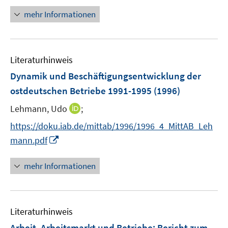
mehr Informationen
Literaturhinweis
Dynamik und Beschäftigungsentwicklung der
ostdeutschen Betriebe 1991-1995
(1996)
I
Lehmann, Udo
;
n
https://doku.iab.de/mittab/1996/1996_4_MittAB_Leh
n
I
mann.pdf
e
n
u
n
mehr Informationen
e
e
m
u
F
e
e
Literaturhinweis
m
n
F
Arbeit, Arbeitsmarkt und Betriebe
:
Bericht zum