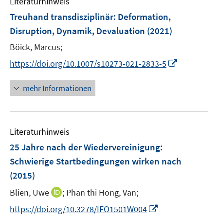
Literaturhinweis
m
t
t
n
F
e
e
Treuhand transdisziplinär: Deformation,
s
e
r
r
Disruption, Dynamik, Devaluation
(2021)
t
n
ö
ö
e
Böick, Marcus;
s
f
f
r
t
f
I
f
https://doi.org/10.1007/s10273-021-2833-5
ö
e
n
n
n
f
r
e
n
e
mehr Informationen
f
ö
n
e
n
n
f
u
e
f
e
n
n
Literaturhinweis
m
e
F
25 Jahre nach der Wiedervereinigung:
n
e
Schwierige Startbedingungen wirken nach
n
(2015)
s
t
I
Blien, Uwe
;
Phan thi Hong, Van;
e
n
I
https://doi.org/10.3278/IFO1501W004
r
n