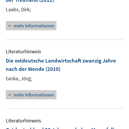
s
n
t
Laabs, Dirk;
s
e
t
r
e
mehr Informationen
ö
r
f
ö
f
f
n
Literaturhinweis
f
e
n
Die ostdeutsche Landwirtschaft zwanzig Jahre
n
e
nach der Wende
(2010)
n
Gerke, Jörg;
mehr Informationen
Literaturhinweis