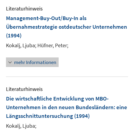
e
F
Literaturhinweis
m
e
F
Management-Buy-Out/Buy-In als
n
e
Übernahmestrategie ostdeutscher Unternehmen
s
n
(1994)
t
s
e
t
Kokalj, Ljuba;
Hüfner, Peter;
r
e
ö
r
mehr Informationen
f
ö
f
f
n
f
e
n
Literaturhinweis
n
e
Die wirtschaftliche Entwicklung von MBO-
n
Unternehmen in den neuen Bundesländern
:
eine
Längsschnittuntersuchung
(1994)
Kokalj, Ljuba;