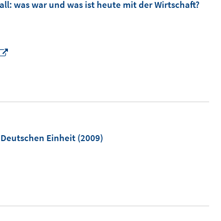
l: was war und was ist heute mit der Wirtschaft?
I
n
n
e
u
e
m
r Deutschen Einheit
(2009)
F
e
n
s
t
e