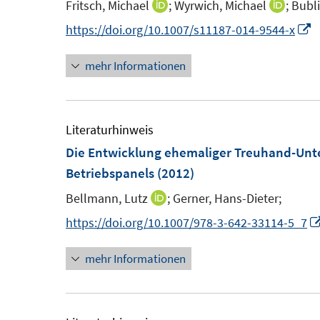
e
Fritsch, Michael
;
Wyrwich, Michael
;
Bubli
I
I
t
s
n
n
n
I
https://doi.org/10.1007/s11187-014-9544-x
e
t
n
n
n
r
e
mehr Informationen
e
e
n
ö
r
u
u
e
f
ö
e
e
u
f
f
m
m
e
Literaturhinweis
n
f
F
F
Die Entwicklung ehemaliger Treuhand-Un
e
n
e
e
F
Betriebspanels
(2012)
n
e
n
n
e
n
Bellmann, Lutz
;
Gerner, Hans-Dieter;
I
s
s
n
n
https://doi.org/10.1007/978-3-642-33114-5_7
t
t
s
n
e
e
t
mehr Informationen
e
r
r
e
u
ö
ö
r
e
f
f
ö
m