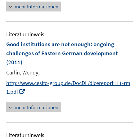
f
ö
n
mehr Informationen
e
f
f
e
r
n
f
u
ö
e
n
e
f
n
e
Literaturhinweis
m
f
n
F
Good institutions are not enough: ongoing
n
e
e
challenges of Eastern German development
n
n
(2011)
s
t
Carlin, Wendy;
e
http://www.cesifo-group.de/DocDL/dicereport111-rm
r
I
1.pdf
ö
n
f
n
mehr Informationen
f
e
n
u
e
e
n
Literaturhinweis
m