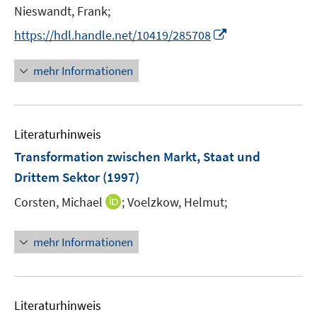
Nieswandt, Frank;
I
https://hdl.handle.net/10419/285708
n
n
mehr Informationen
e
u
e
Literaturhinweis
m
F
Transformation zwischen Markt, Staat und
e
Drittem Sektor
(1997)
n
I
Corsten, Michael
;
Voelzkow, Helmut;
s
n
t
n
e
mehr Informationen
e
r
u
ö
e
f
m
f
Literaturhinweis