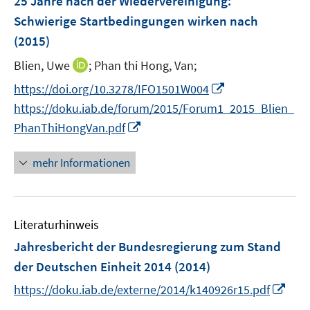
25 Jahre nach der Wiedervereinigung:
t
e
r
r
e
Schwierige Startbedingungen wirken nach
n
ö
ö
r
(2015)
s
f
f
ö
t
f
f
I
Blien, Uwe
;
Phan thi Hong, Van;
f
e
n
n
n
f
I
https://doi.org/10.3278/IFO1501W004
r
e
e
n
n
n
https://doku.iab.de/forum/2015/Forum1_2015_Blien_
ö
n
n
e
e
n
I
PhanThiHongVan.pdf
f
u
n
e
n
f
e
u
n
n
mehr Informationen
m
e
e
e
F
m
u
n
e
F
e
n
e
Literaturhinweis
m
s
n
F
Jahresbericht der Bundesregierung zum Stand
t
s
e
e
der Deutschen Einheit 2014
(2014)
t
n
r
e
I
https://doku.iab.de/externe/2014/k140926r15.pdf
s
ö
r
n
t