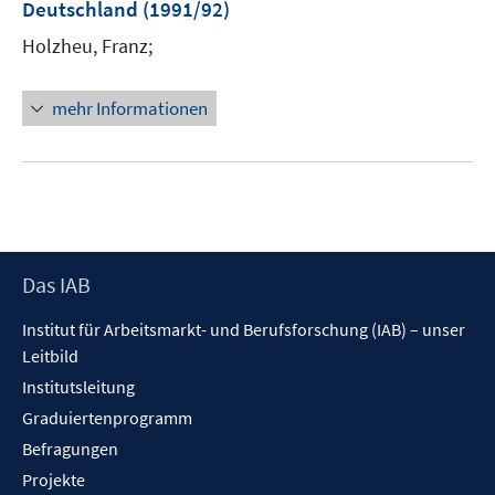
Deutschland
(1991/92)
Holzheu, Franz;
mehr Informationen
Footer
Das IAB
Inhalt
Institut für Arbeitsmarkt- und Berufsforschung (IAB) – unser
Leitbild
Institutsleitung
Graduiertenprogramm
Befragungen
Projekte