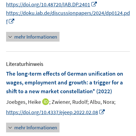
I
https://doi.org/10.48720/IAB.DP.2401
e
e
n
https://doku.iab.de/discussionpapers/2024/dp0124.pd
u
u
n
I
f
e
e
e
n
m
m
u
n
F
F
mehr Informationen
e
e
e
e
m
u
n
n
F
e
s
s
e
Literaturhinweis
m
t
t
n
F
e
e
The long-term effects of German unification on
s
e
r
r
wages, employment and growth: a trigger for a
t
n
ö
ö
shift to a new market constellation*
(2022)
e
s
f
f
r
t
I
Joebges, Heike
f
;
Zwiener, Rudolf;
Albu, Nora;
f
ö
e
n
n
n
I
https://doi.org/10.4337/ejeep.2022.02.08
f
r
n
e
e
n
f
ö
e
n
n
n
n
mehr Informationen
f
u
e
e