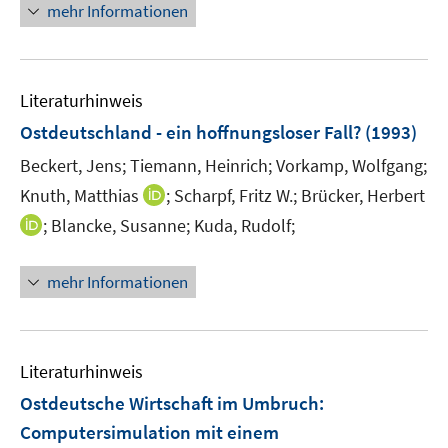
mehr Informationen
Literaturhinweis
Ostdeutschland - ein hoffnungsloser Fall?
(1993)
Beckert, Jens;
Tiemann, Heinrich;
Vorkamp, Wolfgang;
I
Knuth, Matthias
;
Scharpf, Fritz W.;
Brücker, Herbert
n
I
;
Blancke, Susanne;
Kuda, Rudolf;
n
n
e
n
mehr Informationen
u
e
e
u
m
e
F
m
Literaturhinweis
e
F
Ostdeutsche Wirtschaft im Umbruch
:
n
e
Computersimulation mit einem
s
n