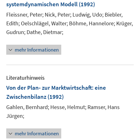
t
systemdynamischen Modell
(1992)
s
e
t
Fleissner, Peter;
Nick, Peter;
Ludwig, Udo;
Biebler,
r
e
Edith;
Oelschlägel, Walter;
Böhme, Hannelore;
Krüger,
ö
r
Gudrun;
Dathe, Dietmar;
f
ö
f
f
n
mehr Informationen
f
e
n
n
e
n
Literaturhinweis
Von der Plan- zur Marktwirtschaft
:
eine
Zwischenbilanz
(1992)
Gahlen, Bernhard;
Hesse, Helmut;
Ramser, Hans
Jürgen;
mehr Informationen