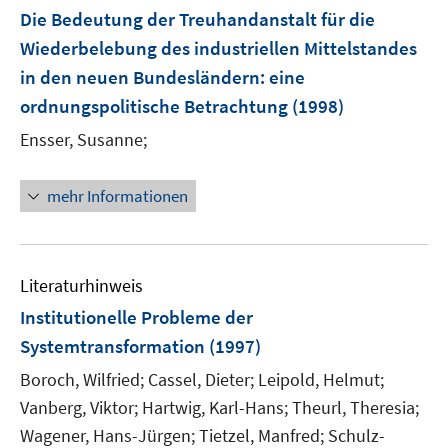
Die Bedeutung der Treuhandanstalt für die
f
n
Wiederbelebung des industriellen Mittelstandes
e
in den neuen Bundesländern
:
eine
n
ordnungspolitische Betrachtung
(1998)
Ensser, Susanne;
mehr Informationen
Literaturhinweis
Institutionelle Probleme der
Systemtransformation
(1997)
Boroch, Wilfried;
Cassel, Dieter;
Leipold, Helmut;
Vanberg, Viktor;
Hartwig, Karl-Hans;
Theurl, Theresia;
Wagener, Hans-Jürgen;
Tietzel, Manfred;
Schulz-