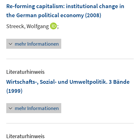
F
Re-forming capitalism
:
institutional change in
e
the German political economy
(2008)
n
I
Streeck, Wolfgang
;
s
n
t
n
e
mehr Informationen
e
r
u
ö
e
f
m
f
Literaturhinweis
F
n
Wirtschafts-, Sozial- und Umweltpolitik. 3 Bände
e
e
(1999)
n
n
s
mehr Informationen
t
e
r
ö
Literaturhinweis
f