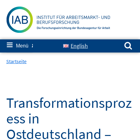
Springe
zum
Inhalt
Suchen nach:
≡
English
Menü
✘
Startseite
Transformationsproz
ess in
Ostdeutschland –