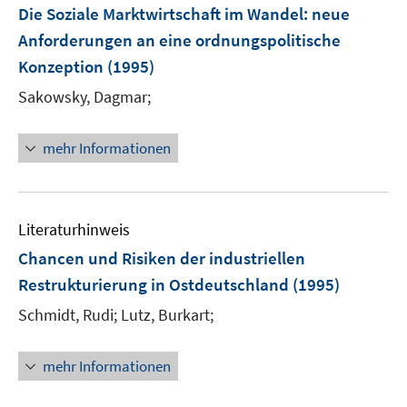
F
n
Die Soziale Marktwirtschaft im Wandel
:
neue
e
e
Anforderungen an eine ordnungspolitische
n
n
Konzeption
(1995)
s
t
Sakowsky, Dagmar;
e
r
mehr Informationen
ö
f
f
n
Literaturhinweis
e
Chancen und Risiken der industriellen
n
Restrukturierung in Ostdeutschland
(1995)
Schmidt, Rudi;
Lutz, Burkart;
mehr Informationen