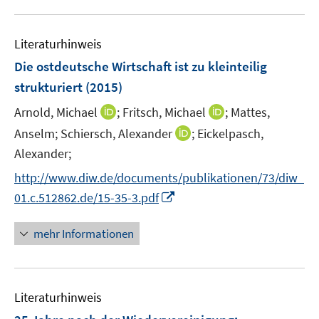
f
e
u
n
n
m
e
e
F
Literaturhinweis
m
n
e
F
Die ostdeutsche Wirtschaft ist zu kleinteilig
n
e
strukturiert
(2015)
s
n
t
I
I
Arnold, Michael
;
Fritsch, Michael
;
Mattes,
s
e
n
n
t
I
Anselm;
Schiersch, Alexander
;
Eickelpasch,
r
n
n
e
n
Alexander;
ö
e
e
r
n
f
http://www.diw.de/documents/publikationen/73/diw_
u
u
ö
e
f
I
e
e
01.c.512862.de/15-35-3.pdf
f
u
n
n
m
m
f
e
e
n
F
F
n
mehr Informationen
m
n
e
e
e
e
F
u
n
n
n
e
e
s
s
n
Literaturhinweis
m
t
t
s
F
e
e