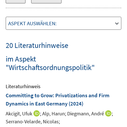
ASPEKT AUSWÄHLEN:
20 Literaturhinweise
im Aspekt
"Wirtschaftsordnungspolitik"
Literaturhinweis
Committing to Grow: Privatizations and Firm
Dynamics in East Germany
(2024)
I
I
Akcigit, Ufuk
;
Alp, Harun;
Diegmann, André
;
n
n
Serrano-Velarde, Nicolas;
n
n