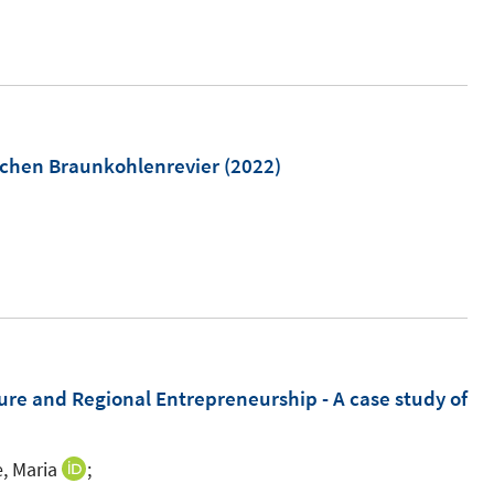
r
ö
f
f
n
chen Braunkohlenrevier
(2022)
e
n
ture and Regional Entrepreneurship - A case study of
, Maria
;
I