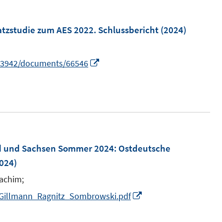
e
m
tzstudie zum AES 2022. Schlussbericht
(2024)
F
e
I
/43942/documents/66546
n
n
s
n
t
e
e
u
r
e
ö
m
nd und Sachsen Sommer 2024: Ostdeutsche
f
F
024)
f
e
oachim;
n
n
e
I
_Gillmann_Ragnitz_Sombrowski.pdf
s
n
n
t