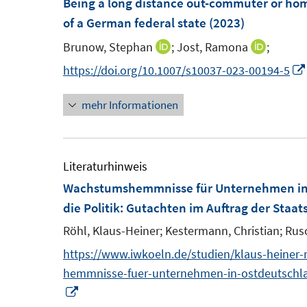
Being a long distance out-commuter or hom
n
e
e
of a German federal state
(2023)
e
n
n
n
Brunow, Stephan
;
Jost, Ramona
;
I
I
s
s
n
n
https://doi.org/10.1007/s10037-023-00194-5
t
t
n
n
e
e
mehr Informationen
e
e
r
r
u
u
ö
ö
e
e
f
f
m
m
Literaturhinweis
f
f
F
F
Wachstumshemmnisse für Unternehmen in
n
n
e
e
die Politik
:
Gutachten im Auftrag der Staats
e
e
n
n
n
n
Röhl, Klaus-Heiner;
Kestermann, Christian;
Rusc
s
s
https://www.iwkoeln.de/studien/klaus-heiner-
t
t
hemmnisse-fuer-unternehmen-in-ostdeutschla
e
e
I
r
r