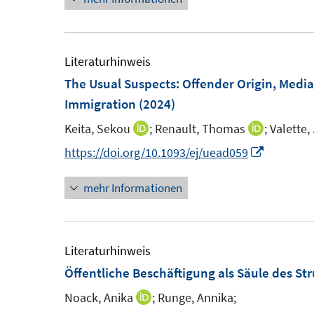
Literaturhinweis
The Usual Suspects: Offender Origin, Media
Immigration
(2024)
Keita, Sekou
;
Renault, Thomas
;
Valette
I
I
n
n
I
https://doi.org/10.1093/ej/uead059
n
n
n
mehr Informationen
e
e
n
u
u
e
e
e
u
m
m
e
Literaturhinweis
F
F
m
Öffentliche Beschäftigung als Säule des S
e
e
F
Noack, Anika
;
Runge, Annika;
I
n
n
e