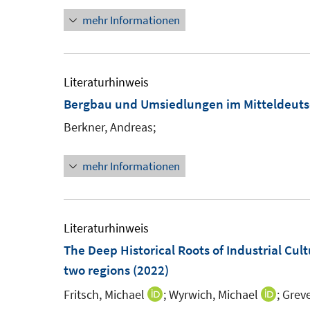
n
ö
ö
mehr Informationen
n
f
f
e
f
f
u
n
n
e
Literaturhinweis
e
e
m
Bergbau und Umsiedlungen im Mitteldeuts
n
n
F
Berkner, Andreas;
e
n
mehr Informationen
s
t
e
Literaturhinweis
r
The Deep Historical Roots of Industrial Cul
ö
two regions
(2022)
f
Fritsch, Michael
f
;
Wyrwich, Michael
;
Greve
I
I