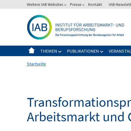
Springe
Weitere IAB Websites
Presse
Kontakt
IAB-Newslet
zum
Inhalt
THEMEN
PUBLIKATIONEN
VERANSTA
Startseite
Transformationspro
Arbeitsmarkt und 