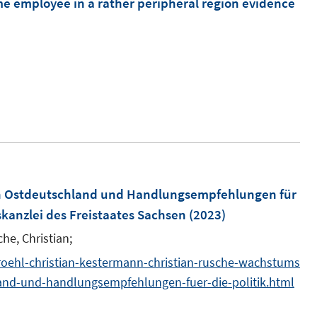
e employee in a rather peripheral region evidence
f
e
F
n
n
e
e
s
n
n
I
t
s
n
e
t
n
r
e
e
ö
r
u
f
ö
e
f
f
m
 Ostdeutschland und Handlungsempfehlungen für
n
f
F
kanzlei des Freistaates Sachsen
(2023)
e
n
e
n
e
he, Christian;
n
n
roehl-christian-kestermann-christian-rusche-wachstums
s
nd-und-handlungsempfehlungen-fuer-die-politik.html
t
e