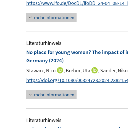
n
https://www.ifo.de/DocDL/ifoDD_24-04_08-14
s
s
n
n
t
t
s
mehr Informationen
e
e
e
t
u
r
r
e
e
ö
ö
r
m
Literaturhinweis
f
f
ö
F
No place for young women? The impact of int
f
f
f
e
Germany
(2024)
n
n
f
n
e
e
n
Stawarz, Nico
;
Brehm, Uta
;
Sander, Niko
I
I
s
n
n
e
n
n
https://doi.org/10.1080/00324728.2024.238215
t
n
n
n
e
mehr Informationen
e
e
r
u
u
ö
e
e
f
m
m
Literaturhinweis
f
F
F