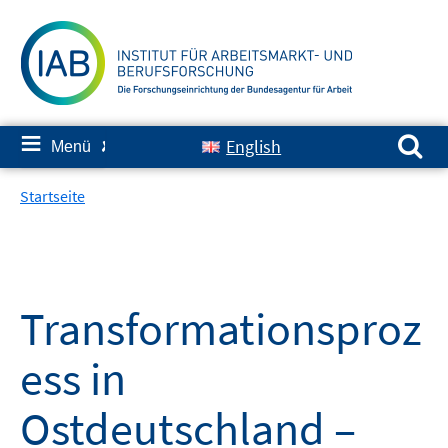
Springe
zum
Inhalt
Suchen nach:
≡
English
Menü
✘
Startseite
Transformationsproz
ess in
Ostdeutschland –