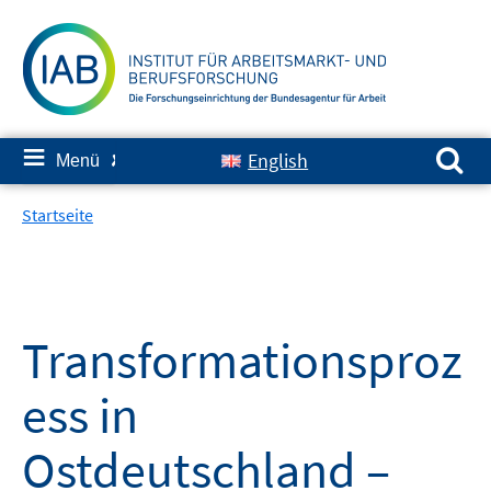
Springe
zum
Inhalt
Suchen nach:
≡
English
Menü
✘
Startseite
Transformationsproz
ess in
Ostdeutschland –