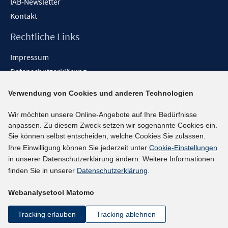
IAB-Newsletter
Kontakt
Rechtliche Links
Impressum
Datenschutzerklärung
Erklärung zur Barrierefreiheit
Verwendung von Cookies und anderen Technologien
Barrieren melden
Wir möchten unsere Online-Angebote auf Ihre Bedürfnisse
Social-Media-Kanäle
anpassen. Zu diesem Zweck setzen wir sogenannte Cookies ein.
Sie können selbst entscheiden, welche Cookies Sie zulassen.
BlueSky
Ihre Einwilligung können Sie jederzeit unter
Cookie-Einstellungen
YouTube
in unserer Datenschutzerklärung ändern. Weitere Informationen
LinkedIn
finden Sie in unserer
Datenschutzerklärung
.
XING
Webanalysetool Matomo
kununu
Netiquette
Tracking erlauben
Tracking ablehnen