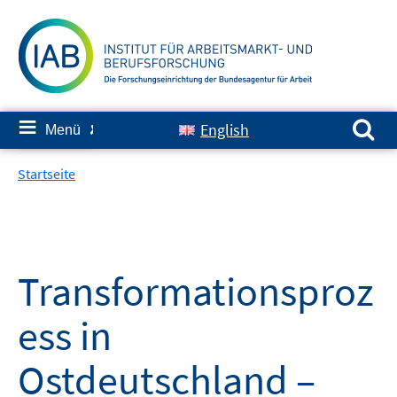
Springe
zum
Inhalt
Suchen nach:
≡
English
Menü
✘
Startseite
Transformationsproz
ess in
Ostdeutschland –