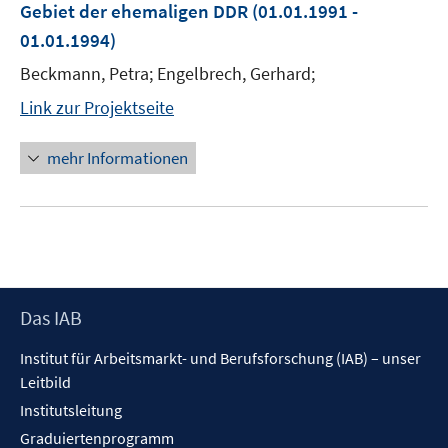
Gebiet der ehemaligen DDR
(01.01.1991 -
01.01.1994)
Beckmann, Petra; Engelbrech, Gerhard;
Link zur Projektseite
mehr Informationen
Footer
Das IAB
Inhalt
Institut für Arbeitsmarkt- und Berufsforschung (IAB) – unser
Leitbild
Institutsleitung
Graduiertenprogramm