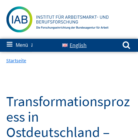
Springe
zum
Inhalt
Suchen nach:
≡
English
Menü
✘
Startseite
Transformationsproz
ess in
Ostdeutschland –