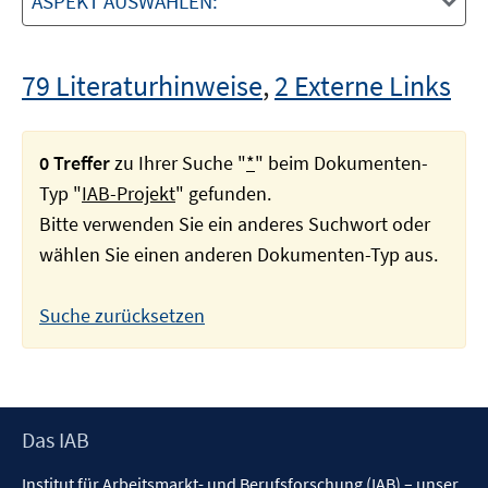
ASPEKT AUSWÄHLEN:
79 Literaturhinweise
,
2 Externe Links
0 Treffer
zu Ihrer Suche "
*
" beim Dokumenten-
Typ "
IAB-Projekt
" gefunden.
Bitte verwenden Sie ein anderes Suchwort oder
wählen Sie einen anderen Dokumenten-Typ aus.
Suche zurücksetzen
Footer
Das IAB
Inhalt
Institut für Arbeitsmarkt- und Berufsforschung (IAB) – unser