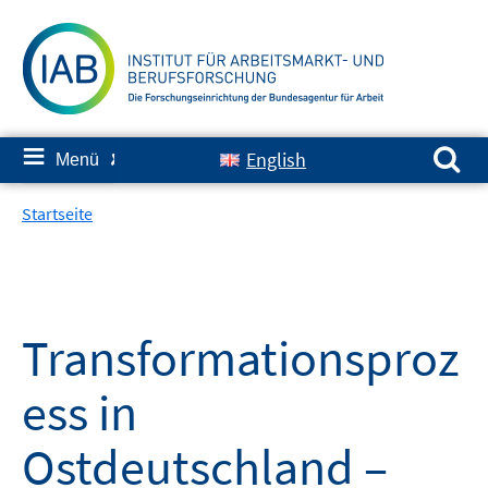
Springe
zum
Inhalt
Suchen nach:
≡
English
Menü
✘
Startseite
Transformationsproz
ess in
Ostdeutschland –