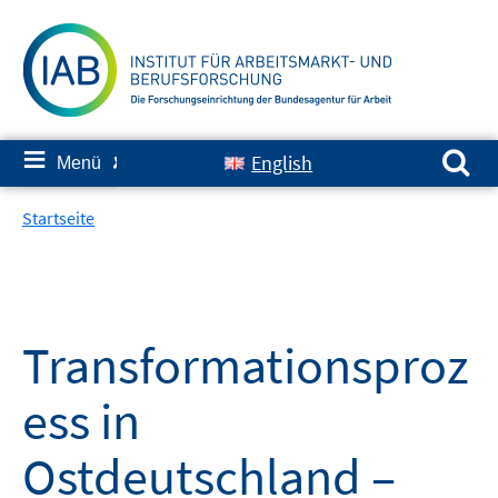
Springe
zum
Inhalt
Suchen nach:
≡
English
Menü
✘
Startseite
Transformationsproz
ess in
Ostdeutschland –