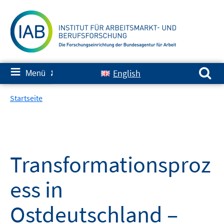
Springe
zum
Inhalt
Suchen nach:
≡
English
Menü
✘
Startseite
Transformationsproz
ess in
Ostdeutschland –