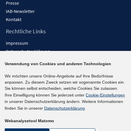
Presse
IAB-Newsletter
Kontakt
Rechtliche Links
Impressum
Datenschutzerklärung
Erklärung zur Barrierefreiheit
Verwendung von Cookies und anderen Technologien
Barrieren melden
Wir möchten unsere Online-Angebote auf Ihre Bedürfnisse
Social-Media-Kanäle
anpassen. Zu diesem Zweck setzen wir sogenannte Cookies ein.
Sie können selbst entscheiden, welche Cookies Sie zulassen.
BlueSky
Ihre Einwilligung können Sie jederzeit unter
Cookie-Einstellungen
YouTube
in unserer Datenschutzerklärung ändern. Weitere Informationen
LinkedIn
finden Sie in unserer
Datenschutzerklärung
.
XING
Webanalysetool Matomo
kununu