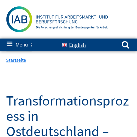
Springe
zum
Inhalt
Suchen nach:
≡
English
Menü
✘
Startseite
Transformationsproz
ess in
Ostdeutschland –