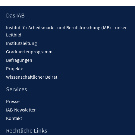
Footer
Das IAB
Inhalt
Institut für Arbeitsmarkt- und Berufsforschung (IAB) – unser
Leitbild
Institutsleitung
Graduiertenprogramm
Befragungen
Projekte
Wissenschaftlicher Beirat
Services
Presse
IAB-Newsletter
Kontakt
Rechtliche Links