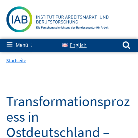
Springe
zum
Inhalt
Suchen nach:
≡
English
Menü
✘
Startseite
Transformationsproz
ess in
Ostdeutschland –