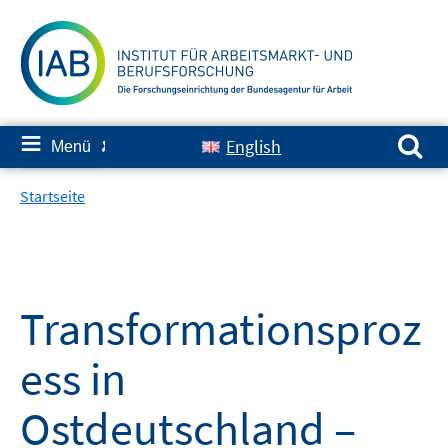
Springe
zum
Inhalt
Suchen nach:
≡
English
Menü
✘
Startseite
Transformationsproz
ess in
Ostdeutschland –