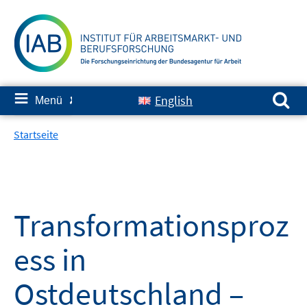
Springe
zum
Inhalt
Suchen nach:
≡
English
Menü
✘
Startseite
Transformationsproz
ess in
Ostdeutschland –