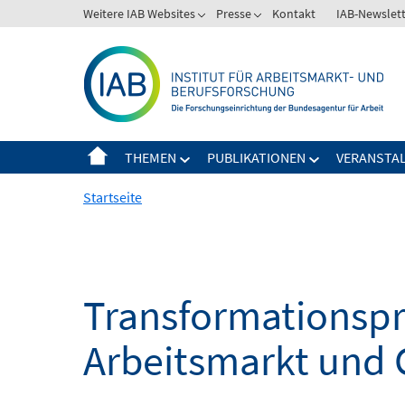
Springe
Weitere IAB Websites
Presse
Kontakt
IAB-Newslet
zum
Inhalt
THEMEN
PUBLIKATIONEN
VERANSTA
Startseite
Transformationspro
Arbeitsmarkt und 