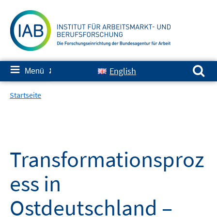
Springe
zum
Inhalt
Suchen nach:
≡
English
Menü
✘
Startseite
Transformationsproz
ess in
Ostdeutschland –