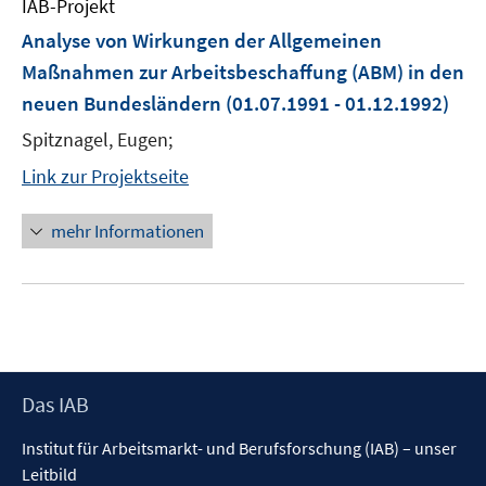
IAB-Projekt
Analyse von Wirkungen der Allgemeinen
Maßnahmen zur Arbeitsbeschaffung (ABM) in den
neuen Bundesländern
(01.07.1991 - 01.12.1992)
Spitznagel, Eugen;
Link zur Projektseite
mehr Informationen
Footer
Das IAB
Inhalt
Institut für Arbeitsmarkt- und Berufsforschung (IAB) – unser
Leitbild