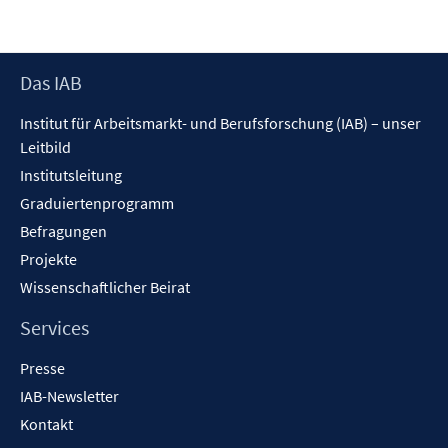
Footer
Das IAB
Inhalt
Institut für Arbeitsmarkt- und Berufsforschung (IAB) – unser
Leitbild
Institutsleitung
Graduiertenprogramm
Befragungen
Projekte
Wissenschaftlicher Beirat
Services
Presse
IAB-Newsletter
Kontakt