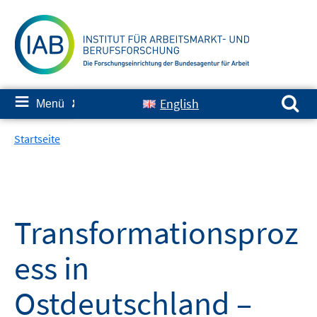
Springe
zum
Inhalt
Suchen nach:
≡
English
Menü
✘
Startseite
Transformationsproz
ess in
Ostdeutschland –