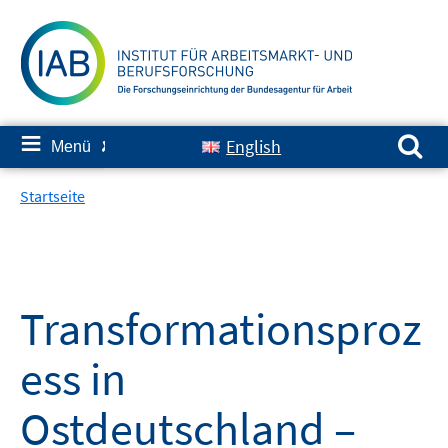
Springe
zum
Inhalt
Suchen nach:
≡
English
Menü
✘
Startseite
Transformationsproz
ess in
Ostdeutschland –