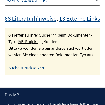
ASPEKT AUSWÄHLEN:
68 Literaturhinweise
,
13 Externe Links
0 Treffer
zu Ihrer Suche "
*
" beim Dokumenten-
Typ "
IAB-Projekt
" gefunden.
Bitte verwenden Sie ein anderes Suchwort oder
wählen Sie einen anderen Dokumenten-Typ aus.
Suche zurücksetzen
Footer
Das IAB
Inhalt
Institut für Arbeitsmarkt- und Berufsforschung (IAB) – unser