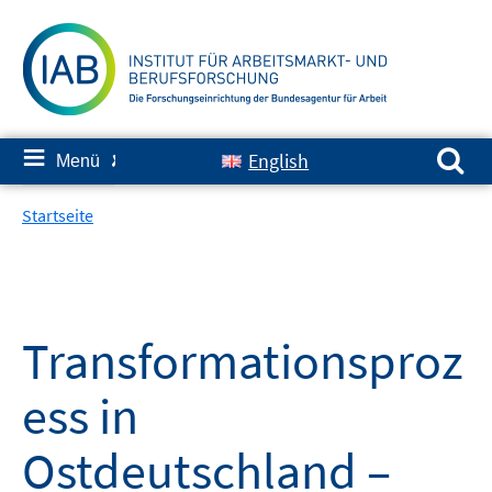
Springe
zum
Inhalt
Suchen nach:
≡
English
Menü
✘
Startseite
Transformationsproz
ess in
Ostdeutschland –