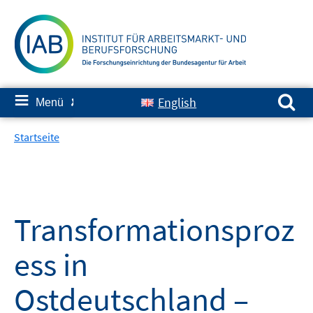
Springe
zum
Inhalt
Suchen nach:
≡
English
Menü
✘
Startseite
Transformationsproz
ess in
Ostdeutschland –