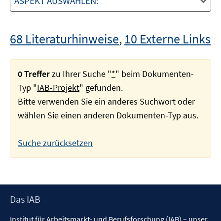
ASPEKT AUSWÄHLEN:
68 Literaturhinweise
,
10 Externe Links
0 Treffer
zu Ihrer Suche "
*
" beim Dokumenten-
Typ "
IAB-Projekt
" gefunden.
Bitte verwenden Sie ein anderes Suchwort oder
wählen Sie einen anderen Dokumenten-Typ aus.
Suche zurücksetzen
Footer
Das IAB
Inhalt
Institut für Arbeitsmarkt- und Berufsforschung (IAB) – unser