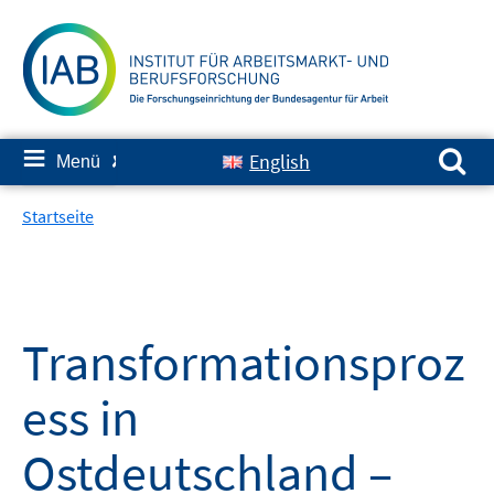
Springe
zum
Inhalt
Suchen nach:
≡
English
Menü
✘
Startseite
Transformationsproz
ess in
Ostdeutschland –