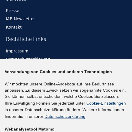
Presse
IAB-Newsletter
Kontakt
Rechtliche Links
Impressum
Datenschutzerklärung
Erklärung zur Barrierefreiheit
Verwendung von Cookies und anderen Technologien
Barrieren melden
Wir möchten unsere Online-Angebote auf Ihre Bedürfnisse
Social-Media-Kanäle
anpassen. Zu diesem Zweck setzen wir sogenannte Cookies ein.
Sie können selbst entscheiden, welche Cookies Sie zulassen.
BlueSky
Ihre Einwilligung können Sie jederzeit unter
Cookie-Einstellungen
YouTube
in unserer Datenschutzerklärung ändern. Weitere Informationen
LinkedIn
finden Sie in unserer
Datenschutzerklärung
.
XING
Webanalysetool Matomo