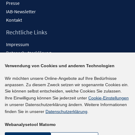
Presse
IAB-Newsletter
Kontakt
Rechtliche Links
Impressum
Datenschutzerklärung
Erklärung zur Barrierefreiheit
Verwendung von Cookies und anderen Technologien
Barrieren melden
Wir möchten unsere Online-Angebote auf Ihre Bedürfnisse
Social-Media-Kanäle
anpassen. Zu diesem Zweck setzen wir sogenannte Cookies ein.
Sie können selbst entscheiden, welche Cookies Sie zulassen.
BlueSky
Ihre Einwilligung können Sie jederzeit unter
Cookie-Einstellungen
YouTube
in unserer Datenschutzerklärung ändern. Weitere Informationen
LinkedIn
finden Sie in unserer
Datenschutzerklärung
.
XING
Webanalysetool Matomo
kununu