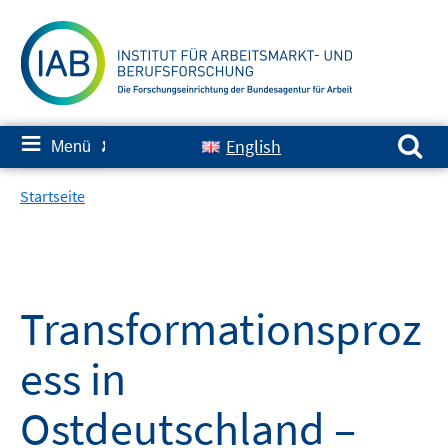
Springe
zum
Inhalt
Suchen nach:
≡
English
Menü
✘
Startseite
Transformationsproz
ess in
Ostdeutschland –