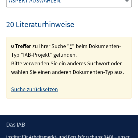
ASPEKT AUSWÄHLEN:
20 Literaturhinweise
0 Treffer
zu Ihrer Suche "
*
" beim Dokumenten-
Typ "
IAB-Projekt
" gefunden.
Bitte verwenden Sie ein anderes Suchwort oder
wählen Sie einen anderen Dokumenten-Typ aus.
Suche zurücksetzen
Footer
Das IAB
Inhalt
Institut für Arbeitsmarkt- und Berufsforschung (IAB) – unser