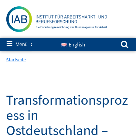
Springe
zum
Inhalt
Suchen nach:
≡
English
Menü
✘
Startseite
Transformationsproz
ess in
Ostdeutschland –