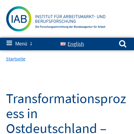
Springe
zum
Inhalt
Suchen nach:
≡
English
Menü
✘
Startseite
Transformationsproz
ess in
Ostdeutschland –