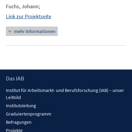
Fuchs, Johann;
Link zur Projektseite
mehr Informationen
Footer
Das IAB
Inhalt
Institut für Arbeitsmarkt- und Berufsforschung (IAB) – unser
Leitbild
Institutsleitung
Graduiertenprogramm
Befragungen
Projekte