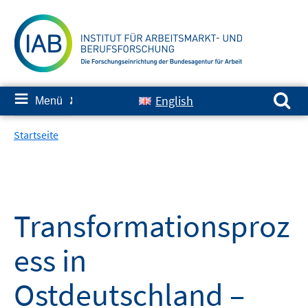
Springe
zum
Inhalt
Suchen nach:
≡
English
Menü
✘
Startseite
Transformationsproz
ess in
Ostdeutschland –