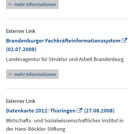
mehr Informationen
Externer Link
In
Brandenburger Fachkräfteinformationssystem
n
(02.07.2009)
Fe
Landesagentur für Struktur und Arbeit Brandenburg
öf
mehr Informationen
Externer Link
In
Datenkarte 2012: Thüringen
(27.08.2008)
neuem
Wirtschafts- und Sozialwissenschaftliches Institut in
Fenster
der Hans-Böckler-Stiftung
öffnen