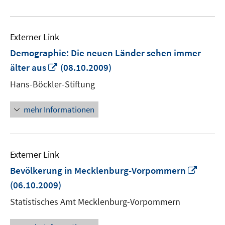
Externer Link
Demographie: Die neuen Länder sehen immer
In
älter aus
(08.10.2009)
neuem
Hans-Böckler-Stiftung
Fenster
öffnen
mehr Informationen
Externer Link
In
Bevölkerung in Mecklenburg-Vorpommern
neue
(06.10.2009)
Fenste
Statistisches Amt Mecklenburg-Vorpommern
öffnen