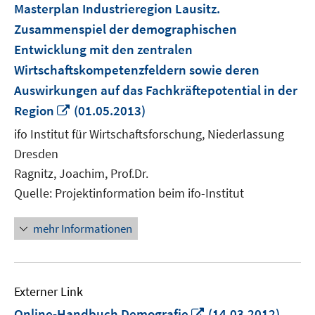
Masterplan Industrieregion Lausitz.
Zusammenspiel der demographischen
Entwicklung mit den zentralen
Wirtschaftskompetenzfeldern sowie deren
Auswirkungen auf das Fachkräftepotential in der
In
Region
(01.05.2013)
neuem
ifo Institut für Wirtschaftsforschung, Niederlassung
Fenster
Dresden
öffnen
Ragnitz, Joachim, Prof.Dr.
Quelle: Projektinformation beim ifo-Institut
mehr Informationen
Externer Link
In
Online-Handbuch Demografie
(14.03.2012)