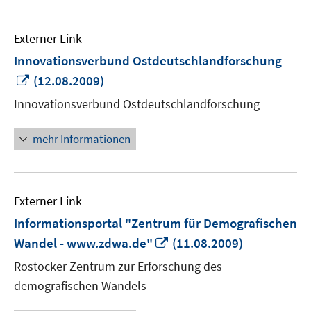
Externer Link
Innovationsverbund Ostdeutschlandforschung
In
(12.08.2009)
neuem
Innovationsverbund Ostdeutschlandforschung
Fenster
öffnen
mehr Informationen
Externer Link
Informationsportal "Zentrum für Demografischen
In
Wandel - www.zdwa.de"
(11.08.2009)
neuem
Rostocker Zentrum zur Erforschung des
Fenster
demografischen Wandels
öffnen