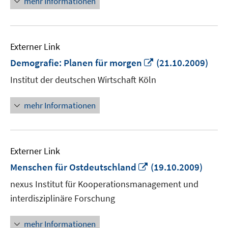
mehr Informationen
Externer Link
In
Demografie: Planen für morgen
(21.10.2009)
neuem
Institut der deutschen Wirtschaft Köln
Fenster
öffnen
mehr Informationen
Externer Link
In
Menschen für Ostdeutschland
(19.10.2009)
neuem
nexus Institut für Kooperationsmanagement und
Fenster
interdisziplinäre Forschung
öffnen
mehr Informationen