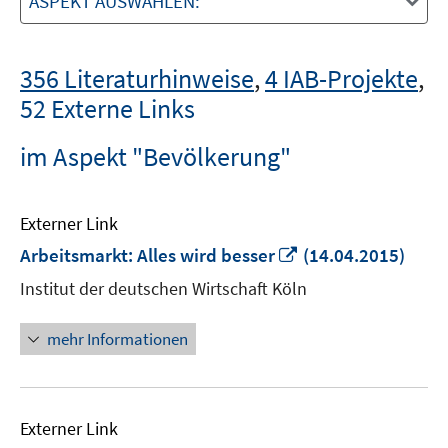
ASPEKT AUSWÄHLEN:
356 Literaturhinweise
,
4 IAB-Projekte
,
52 Externe Links
im Aspekt "Bevölkerung"
Externer Link
In
Arbeitsmarkt: Alles wird besser
(14.04.2015)
neuem
Institut der deutschen Wirtschaft Köln
Fenster
öffnen
mehr Informationen
Externer Link