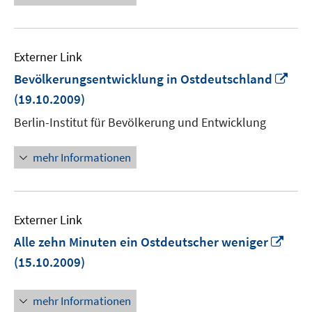
Externer Link
In
Bevölkerungsentwicklung in Ostdeutschland
ne
(19.10.2009)
Fen
Berlin-Institut für Bevölkerung und Entwicklung
öff
mehr Informationen
Externer Link
In
Alle zehn Minuten ein Ostdeutscher weniger
neu
(15.10.2009)
Fens
öffn
mehr Informationen