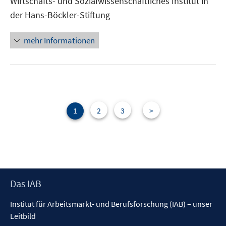
Wirtschafts- und Sozialwissenschaftliches Institut in
öffn
der Hans-Böckler-Stiftung
mehr Informationen
1
2
3
>
Footer
Das IAB
Inhalt
Institut für Arbeitsmarkt- und Berufsforschung (IAB) – unser
Leitbild