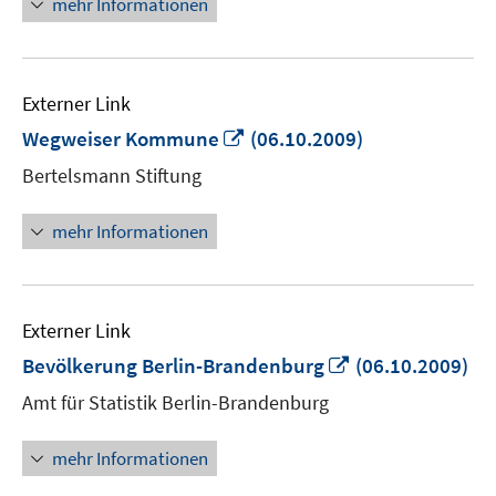
mehr Informationen
Externer Link
In
Wegweiser Kommune
(06.10.2009)
neuem
Bertelsmann Stiftung
Fenster
öffnen
mehr Informationen
Externer Link
In
Bevölkerung Berlin-Brandenburg
(06.10.2009)
neuem
Amt für Statistik Berlin-Brandenburg
Fenster
öffnen
mehr Informationen