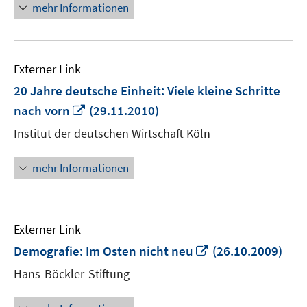
mehr Informationen
Externer Link
20 Jahre deutsche Einheit: Viele kleine Schritte
In
nach vorn
(29.11.2010)
neuem
Institut der deutschen Wirtschaft Köln
Fenster
öffnen
mehr Informationen
Externer Link
In
Demografie: Im Osten nicht neu
(26.10.2009)
neuem
Hans-Böckler-Stiftung
Fenster
öffnen