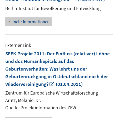
neuem
Berlin-Institut für Bevölkerung und Entwicklung
Fenster
öffnen
mehr Informationen
Externer Link
SEEK-Projekt 2011: Der Einfluss (relativer) Löhne
und des Humankapitals auf das
Geburtenverhalten: Was lehrt uns der
Geburtenrückgang in Ostdeutschland nach der
In
Wiedervereinigung?
(01.04.2011)
neuem
Zentrum für Europäische Wirtschaftsforschung
Fenster
Arntz, Melanie, Dr.
öffnen
Quelle: Projektinformation des ZEW