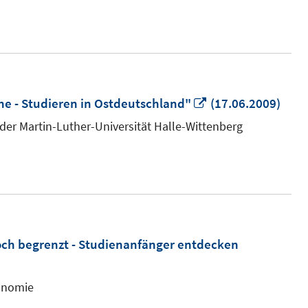
In
e - Studieren in Ostdeutschland"
(17.06.2009)
neuem
der Martin-Luther-Universität Halle-Wittenberg
Fenster
öffnen
ch begrenzt - Studienanfänger entdecken
konomie