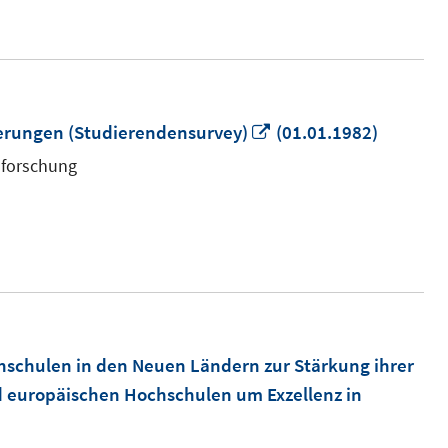
In
ierungen (Studierendensurvey)
(01.01.1982)
neuem
lforschung
Fenster
öffnen
hschulen in den Neuen Ländern zur Stärkung ihrer
 europäischen Hochschulen um Exzellenz in