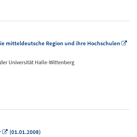
In
ie mitteldeutsche Region und ihre Hochschulen
ne
Fen
der Universität Halle-Wittenberg
öff
In
r
(01.01.2008)