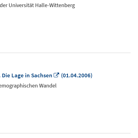
neuem
der Universität Halle-Wittenberg
Fenster
öffnen
In
Die Lage in Sachsen
(01.04.2006)
neuem
 Demographischen Wandel
Fenster
öffnen