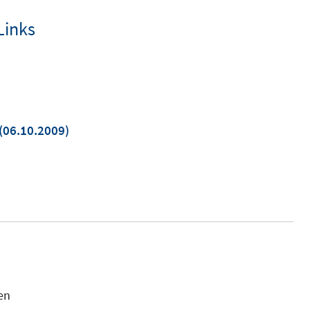
Links
In
(06.10.2009)
neuem
Fenster
öffnen
en