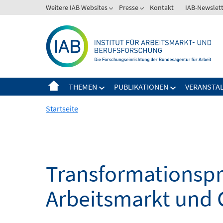
Springe
Weitere IAB Websites
Presse
Kontakt
IAB-Newslet
zum
Inhalt
THEMEN
PUBLIKATIONEN
VERANSTA
Startseite
Transformationspro
Arbeitsmarkt und 