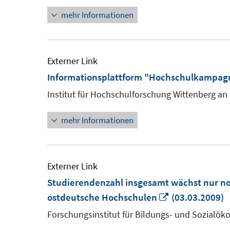
Fenster
mehr Informationen
öffnen
Externer Link
Informationsplattform "Hochschulkampagn
Institut für Hochschulforschung Wittenberg an 
mehr Informationen
Externer Link
Studierendenzahl insgesamt wächst nur no
In
ostdeutsche Hochschulen
(03.03.2009)
neuem
Forschungsinstitut für Bildungs- und Sozialö
Fenster