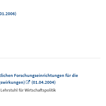
01.2006)
em
ter
en
lichen Forschungseinrichtungen für die
In
gswirkungen)
(01.04.2004)
neuem
Lehrstuhl für Wirtschaftspolitik
Fenster
öffnen