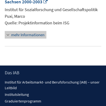
In
Sachsen 2000-2003
neuem
Institut für Sozialforschung und Gesellschaftspolitik
Fenster
Puxi, Marco
öffnen
Quelle: Projektinformation beim ISG
mehr Informationen
Footer
Das IAB
Inhalt
Institut für Arbeitsmarkt- und Berufsforschung (IAB) – unser
Leitbild
Institutsleitung
Graduiertenprogramm