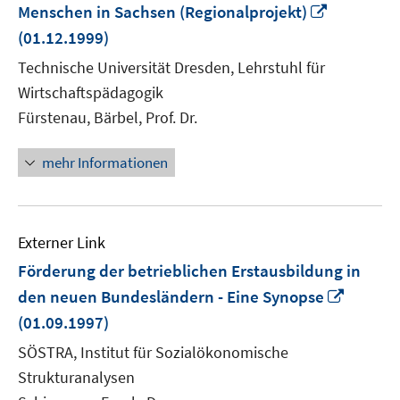
In
Menschen in Sachsen (Regionalprojekt)
neuem
(01.12.1999)
Fenster
Technische Universität Dresden, Lehrstuhl für
öffnen
Wirtschaftspädagogik
Fürstenau, Bärbel, Prof. Dr.
mehr Informationen
Externer Link
Förderung der betrieblichen Erstausbildung in
In
den neuen Bundesländern - Eine Synopse
neuem
(01.09.1997)
Fenste
SÖSTRA, Institut für Sozialökonomische
öffnen
Strukturanalysen