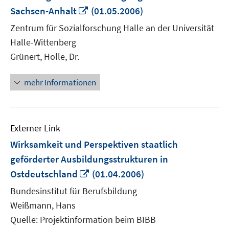
In
Sachsen-Anhalt
(01.05.2006)
neuem
Zentrum für Sozialforschung Halle an der Universität
Fenster
Halle-Wittenberg
öffnen
Grünert, Holle, Dr.
mehr Informationen
Externer Link
Wirksamkeit und Perspektiven staatlich
geförderter Ausbildungsstrukturen in
In
Ostdeutschland
(01.04.2006)
neuem
Bundesinstitut für Berufsbildung
Fenster
Weißmann, Hans
öffnen
Quelle: Projektinformation beim BIBB