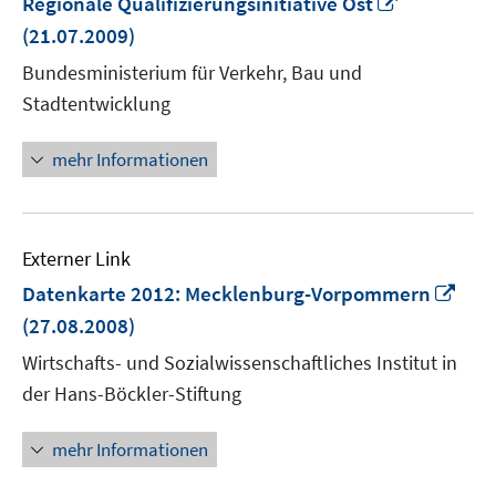
In
Regionale Qualifizierungsinitiative Ost
neuem
(21.07.2009)
Fenster
Bundesministerium für Verkehr, Bau und
öffnen
Stadtentwicklung
mehr Informationen
Externer Link
In
Datenkarte 2012: Mecklenburg-Vorpommern
neu
(27.08.2008)
Fens
Wirtschafts- und Sozialwissenschaftliches Institut in
öffn
der Hans-Böckler-Stiftung
mehr Informationen