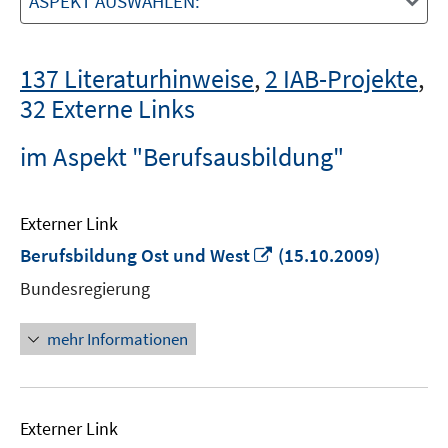
ASPEKT AUSWÄHLEN:
137 Literaturhinweise
,
2 IAB-Projekte
,
32 Externe Links
im Aspekt "Berufsausbildung"
Externer Link
In
Berufsbildung Ost und West
(15.10.2009)
neuem
Bundesregierung
Fenster
öffnen
mehr Informationen
Externer Link