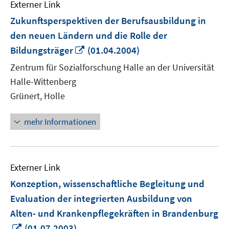
Externer Link
Zukunftsperspektiven der Berufsausbildung in
den neuen Ländern und die Rolle der
In
Bildungsträger
(01.04.2004)
neuem
Zentrum für Sozialforschung Halle an der Universität
Fenster
Halle-Wittenberg
öffnen
Grünert, Holle
mehr Informationen
Externer Link
Konzeption, wissenschaftliche Begleitung und
Evaluation der integrierten Ausbildung von
Alten- und Krankenpflegekräften in Brandenburg
In
(01.07.2003)