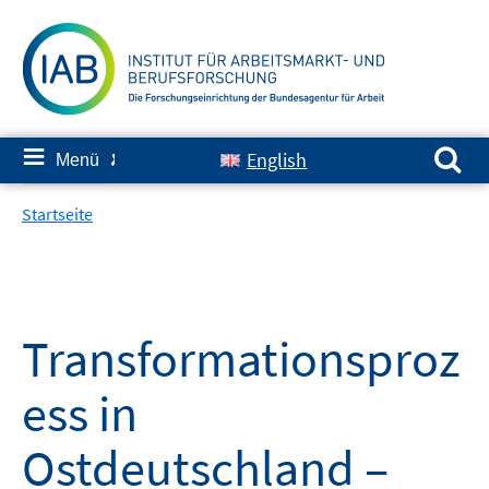
Springe
zum
Inhalt
Suchen nach:
≡
English
Menü
✘
Startseite
Transformationsproz
ess in
Ostdeutschland –