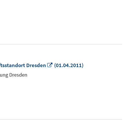
In
tsstandort Dresden
(01.04.2011)
neuem
ssung Dresden
Fenster
öffnen