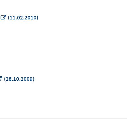
In
(11.02.2010)
neuem
Fenster
öffnen
In
(28.10.2009)
neuem
Fenster
öffnen