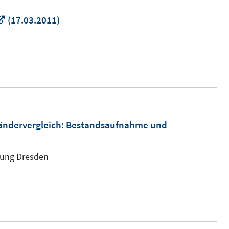
In
(17.03.2011)
neuem
Fenster
öffnen
Ländervergleich: Bestandsaufnahme und
ssung Dresden