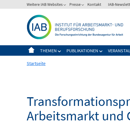
Springe
Weitere IAB Websites
Presse
Kontakt
IAB-Newslet
zum
Inhalt
THEMEN
PUBLIKATIONEN
VERANSTA
Startseite
Transformationspro
Arbeitsmarkt und 