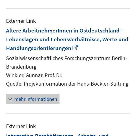
Externer Link
Ältere ArbeitnehmerInnen in Ostdeutschland -
Lebenslagen und Lebensverhältnisse, Werte und
In
Handlungsorientierungen
neuem
Sozialwissenschaftliches Forschungszentrum Berlin-
Fenster
Brandenburg
öffnen
Winkler, Gunnar, Prof. Dr.
Quelle: Projektinformation der Hans-Böckler-Stiftung
mehr Informationen
Externer Link
Integrative Beschäftigungs-, Arbeits- und