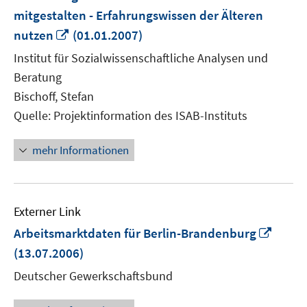
mitgestalten - Erfahrungswissen der Älteren
In
nutzen
(01.01.2007)
neuem
Institut für Sozialwissenschaftliche Analysen und
Fenster
Beratung
öffnen
Bischoff, Stefan
Quelle: Projektinformation des ISAB-Instituts
mehr Informationen
Externer Link
In
Arbeitsmarktdaten für Berlin-Brandenburg
neue
(13.07.2006)
Fenst
Deutscher Gewerkschaftsbund
öffne