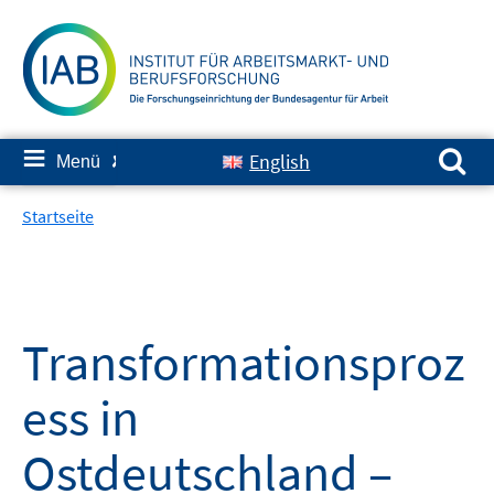
Springe
zum
Inhalt
Suchen nach:
≡
English
Menü
✘
Startseite
Transformationsproz
ess in
Ostdeutschland –