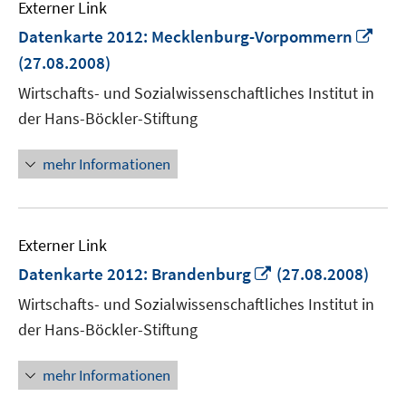
Externer Link
In
Datenkarte 2012: Mecklenburg-Vorpommern
neu
(27.08.2008)
Fens
Wirtschafts- und Sozialwissenschaftliches Institut in
öffn
der Hans-Böckler-Stiftung
mehr Informationen
Externer Link
In
Datenkarte 2012: Brandenburg
(27.08.2008)
neuem
Wirtschafts- und Sozialwissenschaftliches Institut in
Fenster
der Hans-Böckler-Stiftung
öffnen
mehr Informationen