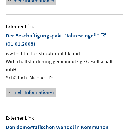
mehr Informationen
Externer Link
In
Der Beschäftigungspakt "Jahresringe® "
neuem
(01.01.2008)
Fenster
isw Institut für Strukturpolitik und
öffnen
Wirtschaftsförderung gemeinnützige Gesellschaft
mbH
Schädlich, Michael, Dr.
mehr Informationen
Externer Link
Den demografischen Wandel in Kommunen