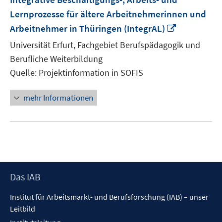
Lernprozesse für ältere Arbeitnehmerinnen und
In
Arbeitnehmer in Thüringen (IntegrAL)
neuem
Universität Erfurt, Fachgebiet Berufspädagogik und
Fenster
Berufliche Weiterbildung
öffnen
Quelle: Projektinformation in SOFIS
mehr Informationen
Footer
Das IAB
Inhalt
Institut für Arbeitsmarkt- und Berufsforschung (IAB) – unser
Leitbild