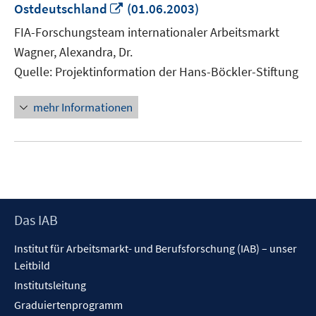
In
Ostdeutschland
(01.06.2003)
neuem
FIA-Forschungsteam internationaler Arbeitsmarkt
Fenster
Wagner, Alexandra, Dr.
öffnen
Quelle: Projektinformation der Hans-Böckler-Stiftung
mehr Informationen
Footer
Das IAB
Inhalt
Institut für Arbeitsmarkt- und Berufsforschung (IAB) – unser
Leitbild
Institutsleitung
Graduiertenprogramm