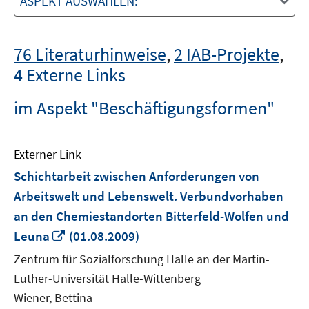
ASPEKT AUSWÄHLEN:
76 Literaturhinweise
,
2 IAB-Projekte
,
4 Externe Links
im Aspekt "Beschäftigungsformen"
Externer Link
Schichtarbeit zwischen Anforderungen von
Arbeitswelt und Lebenswelt. Verbundvorhaben
an den Chemiestandorten Bitterfeld-Wolfen und
In
Leuna
(01.08.2009)
neuem
Zentrum für Sozialforschung Halle an der Martin-
Fenster
Luther-Universität Halle-Wittenberg
öffnen
Wiener, Bettina