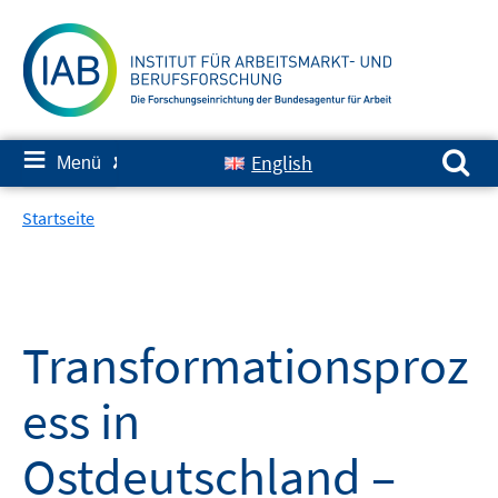
Springe
zum
Inhalt
Suchen nach:
≡
English
Menü
✘
Startseite
Transformationsproz
ess in
Ostdeutschland –