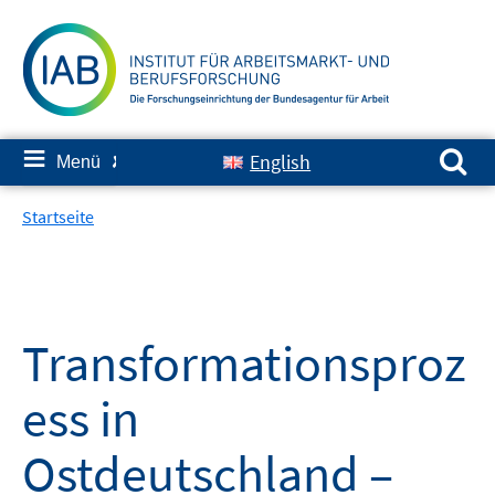
Springe
zum
Inhalt
Suchen nach:
≡
English
Menü
✘
Startseite
Transformationsproz
ess in
Ostdeutschland –