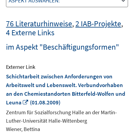
ASPEKT AUSWÄHLEN:
76 Literaturhinweise
,
2 IAB-Projekte
,
4 Externe Links
im Aspekt "Beschäftigungsformen"
Externer Link
Schichtarbeit zwischen Anforderungen von
Arbeitswelt und Lebenswelt. Verbundvorhaben
an den Chemiestandorten Bitterfeld-Wolfen und
In
Leuna
(01.08.2009)
neuem
Zentrum für Sozialforschung Halle an der Martin-
Fenster
Luther-Universität Halle-Wittenberg
öffnen
Wiener, Bettina