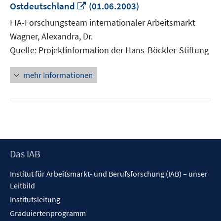
In
Ostdeutschland
(01.06.2003)
neuem
FIA-Forschungsteam internationaler Arbeitsmarkt
Fenster
Wagner, Alexandra, Dr.
öffnen
Quelle: Projektinformation der Hans-Böckler-Stiftung
mehr Informationen
Footer
Das IAB
Inhalt
Institut für Arbeitsmarkt- und Berufsforschung (IAB) – unser
Leitbild
Institutsleitung
Graduiertenprogramm