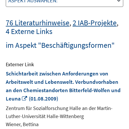
ASPEKT AUSWÄHLEN:
76 Literaturhinweise
,
2 IAB-Projekte
,
4 Externe Links
im Aspekt "Beschäftigungsformen"
Externer Link
Schichtarbeit zwischen Anforderungen von
Arbeitswelt und Lebenswelt. Verbundvorhaben
an den Chemiestandorten Bitterfeld-Wolfen und
In
Leuna
(01.08.2009)
neuem
Zentrum für Sozialforschung Halle an der Martin-
Fenster
Luther-Universität Halle-Wittenberg
öffnen
Wiener, Bettina