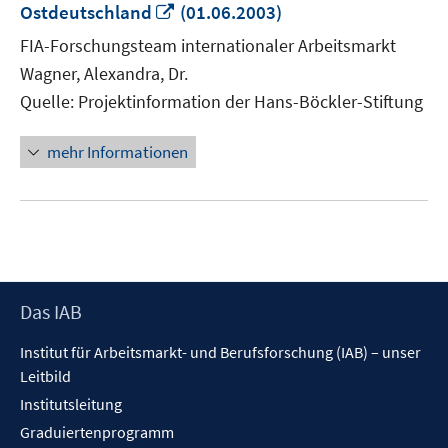
In
Ostdeutschland
(01.06.2003)
neuem
FIA-Forschungsteam internationaler Arbeitsmarkt
Fenster
Wagner, Alexandra, Dr.
öffnen
Quelle: Projektinformation der Hans-Böckler-Stiftung
mehr Informationen
Footer
Das IAB
Inhalt
Institut für Arbeitsmarkt- und Berufsforschung (IAB) – unser
Leitbild
Institutsleitung
Graduiertenprogramm