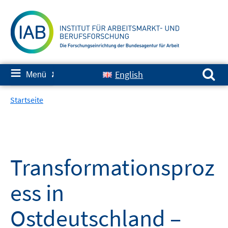
Springe
zum
Inhalt
Suchen nach:
≡
English
Menü
✘
Startseite
Transformationsproz
ess in
Ostdeutschland –