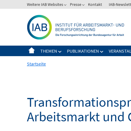
Springe
Weitere IAB Websites
Presse
Kontakt
IAB-Newslet
zum
Inhalt
THEMEN
PUBLIKATIONEN
VERANSTA
Startseite
Transformationspro
Arbeitsmarkt und 