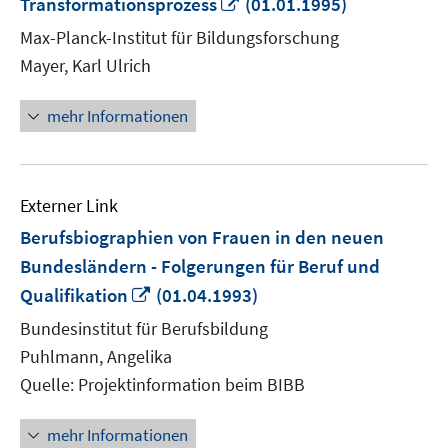
In
Transformationsprozess
(01.01.1995)
neuem
Max-Planck-Institut für Bildungsforschung
Fenster
Mayer, Karl Ulrich
öffnen
mehr Informationen
Externer Link
Berufsbiographien von Frauen in den neuen
Bundesländern - Folgerungen für Beruf und
In
Qualifikation
(01.04.1993)
neuem
Bundesinstitut für Berufsbildung
Fenster
Puhlmann, Angelika
öffnen
Quelle: Projektinformation beim BIBB
mehr Informationen