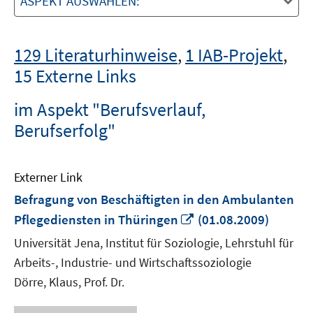
ASPEKT AUSWÄHLEN:
129 Literaturhinweise
,
1 IAB-Projekt
,
15 Externe Links
im Aspekt "Berufsverlauf,
Berufserfolg"
Externer Link
Befragung von Beschäftigten in den Ambulanten
In
Pflegediensten in Thüringen
(01.08.2009)
neuem
Universität Jena, Institut für Soziologie, Lehrstuhl für
Fenster
Arbeits-, Industrie- und Wirtschaftssoziologie
öffnen
Dörre, Klaus, Prof. Dr.