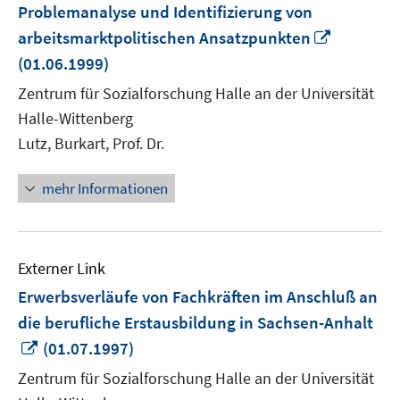
Problemanalyse und Identifizierung von
In
arbeitsmarktpolitischen Ansatzpunkten
neuem
(01.06.1999)
Fenster
Zentrum für Sozialforschung Halle an der Universität
öffnen
Halle-Wittenberg
Lutz, Burkart, Prof. Dr.
mehr Informationen
Externer Link
Erwerbsverläufe von Fachkräften im Anschluß an
die berufliche Erstausbildung in Sachsen-Anhalt
In
(01.07.1997)
neuem
Zentrum für Sozialforschung Halle an der Universität
Fenster