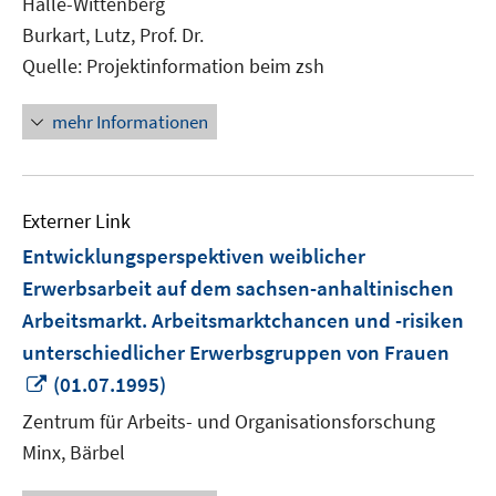
Halle-Wittenberg
öffnen
Burkart, Lutz, Prof. Dr.
Quelle: Projektinformation beim zsh
mehr Informationen
Externer Link
Entwicklungsperspektiven weiblicher
Erwerbsarbeit auf dem sachsen-anhaltinischen
Arbeitsmarkt. Arbeitsmarktchancen und -risiken
unterschiedlicher Erwerbsgruppen von Frauen
In
(01.07.1995)
neuem
Zentrum für Arbeits- und Organisationsforschung
Fenster
Minx, Bärbel
öffnen