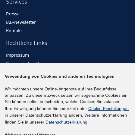
Services
Presse
IAB-Newsletter
Kontakt
Rechtliche Links
Impressum
Datenschutzerklärung
Erklärung zur Barrierefreiheit
Verwendung von Cookies und anderen Technologien
Barrieren melden
Wir möchten unsere Online-Angebote auf Ihre Bedürfnisse
Social-Media-Kanäle
anpassen. Zu diesem Zweck setzen wir sogenannte Cookies ein.
Sie können selbst entscheiden, welche Cookies Sie zulassen.
BlueSky
Ihre Einwilligung können Sie jederzeit unter
Cookie-Einstellungen
YouTube
in unserer Datenschutzerklärung ändern. Weitere Informationen
LinkedIn
finden Sie in unserer
Datenschutzerklärung
.
XING