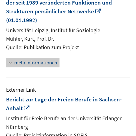
der seit 1989 veränderten Funktionen und
In
Strukturen persönlicher Netzwerke
neuem
(01.01.1992)
Fenster
Universität Leipzig, Institut für Soziologie
öffnen
Mühler, Kurt, Prof. Dr.
Quelle: Publikation zum Projekt
mehr Informationen
Externer Link
Bericht zur Lage der Freien Berufe in Sachsen-
In
Anhalt
neuem
Institut für Freie Berufe an der Universität Erlangen-
Fenster
Nürnberg
öffnen
Quelle: Projektinformation in SOFIS