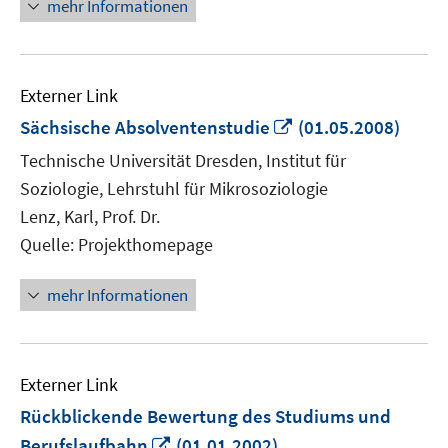
mehr Informationen
Externer Link
In
Sächsische Absolventenstudie
(01.05.2008)
neuem
Technische Universität Dresden, Institut für
Fenster
Soziologie, Lehrstuhl für Mikrosoziologie
öffnen
Lenz, Karl, Prof. Dr.
Quelle: Projekthomepage
mehr Informationen
Externer Link
Rückblickende Bewertung des Studiums und
In
Berufslaufbahn
(01.01.2002)