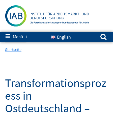
Springe
zum
Inhalt
Suchen nach:
≡
English
Menü
✘
Startseite
Transformationsproz
ess in
Ostdeutschland –