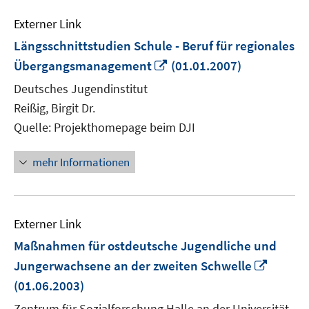
Externer Link
Längsschnittstudien Schule - Beruf für regionales
In
Übergangsmanagement
(01.01.2007)
neuem
Deutsches Jugendinstitut
Fenster
Reißig, Birgit Dr.
öffnen
Quelle: Projekthomepage beim DJI
mehr Informationen
Externer Link
Maßnahmen für ostdeutsche Jugendliche und
In
Jungerwachsene an der zweiten Schwelle
neuem
(01.06.2003)
Fenste
Zentrum für Sozialforschung Halle an der Universität