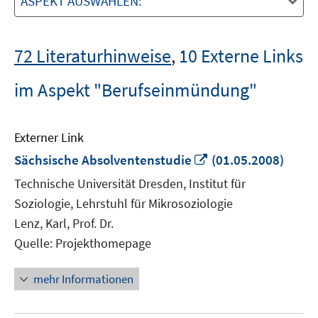
ASPEKT AUSWÄHLEN:
72 Literaturhinweise
,
10 Externe Links
im Aspekt "Berufseinmündung"
Externer Link
In
Sächsische Absolventenstudie
(01.05.2008)
neuem
Technische Universität Dresden, Institut für
Fenster
Soziologie, Lehrstuhl für Mikrosoziologie
öffnen
Lenz, Karl, Prof. Dr.
Quelle: Projekthomepage
mehr Informationen