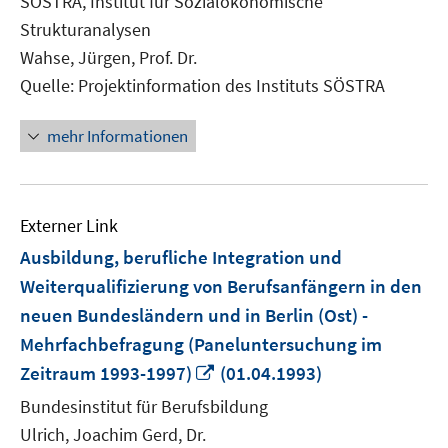
SÖSTRA, Institut für Sozialökonomische
öffnen
Strukturanalysen
Wahse, Jürgen, Prof. Dr.
Quelle: Projektinformation des Instituts SÖSTRA
mehr Informationen
Externer Link
Ausbildung, berufliche Integration und
Weiterqualifizierung von Berufsanfängern in den
neuen Bundesländern und in Berlin (Ost) -
Mehrfachbefragung (Paneluntersuchung im
In
Zeitraum 1993-1997)
(01.04.1993)
neuem
Bundesinstitut für Berufsbildung
Fenster
Ulrich, Joachim Gerd, Dr.
öffnen