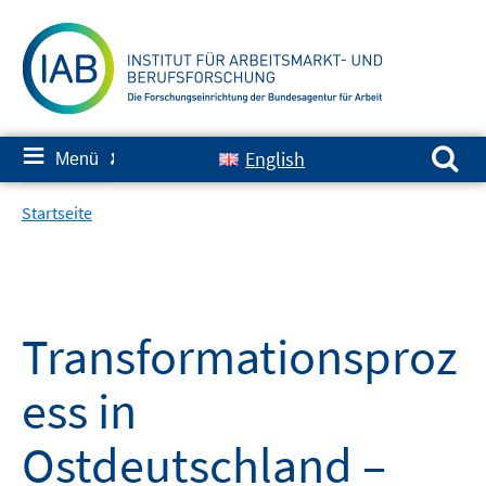
Springe
zum
Inhalt
Suchen nach:
≡
English
Menü
✘
Startseite
Transformationsproz
ess in
Ostdeutschland –