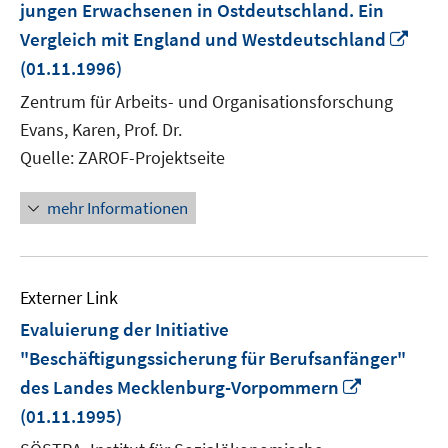
jungen Erwachsenen in Ostdeutschland. Ein
In
Vergleich mit England und Westdeutschland
neu
(01.11.1996)
Fens
Zentrum für Arbeits- und Organisationsforschung
öffn
Evans, Karen, Prof. Dr.
Quelle: ZAROF-Projektseite
mehr Informationen
Externer Link
Evaluierung der Initiative
"Beschäftigungssicherung für Berufsanfänger"
In
des Landes Mecklenburg-Vorpommern
neuem
(01.11.1995)
Fenster