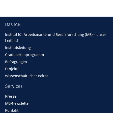
Footer
Das IAB
Inhalt
Institut für Arbeitsmarkt- und Berufsforschung (IAB) – unser
Leitbild
Institutsleitung
Graduiertenprogramm
Befragungen
Projekte
Wissenschaftlicher Beirat
Services
Presse
IAB-Newsletter
Kontakt