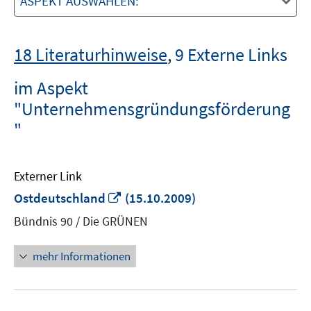
ASPEKT AUSWÄHLEN:
18 Literaturhinweise
,
9 Externe Links
im Aspekt
"Unternehmensgründungsförderung
"
Externer Link
In
Ostdeutschland
(15.10.2009)
neuem
Bündnis 90 / Die GRÜNEN
Fenster
öffnen
mehr Informationen