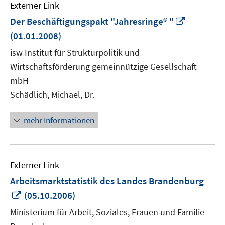
Externer Link
In
Der Beschäftigungspakt "Jahresringe® "
neuem
(01.01.2008)
Fenster
isw Institut für Strukturpolitik und
öffnen
Wirtschaftsförderung gemeinnützige Gesellschaft
mbH
Schädlich, Michael, Dr.
mehr Informationen
Externer Link
Arbeitsmarktstatistik des Landes Brandenburg
In
(05.10.2006)
neuem
Ministerium für Arbeit, Soziales, Frauen und Familie
Fenster