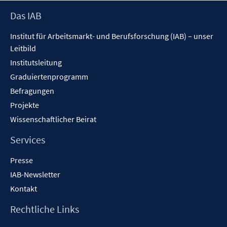
Footer
Das IAB
Inhalt
Institut für Arbeitsmarkt- und Berufsforschung (IAB) – unser
Leitbild
Institutsleitung
Graduiertenprogramm
Befragungen
Projekte
Wissenschaftlicher Beirat
Services
Presse
IAB-Newsletter
Kontakt
Rechtliche Links