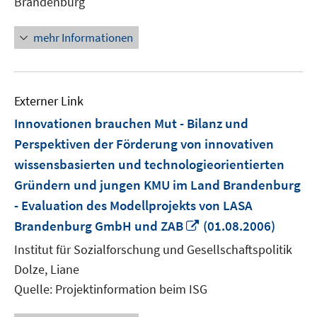
Brandenburg
öffnen
mehr Informationen
Externer Link
Innovationen brauchen Mut - Bilanz und
Perspektiven der Förderung von innovativen
wissensbasierten und technologieorientierten
Gründern und jungen KMU im Land Brandenburg
- Evaluation des Modellprojekts von LASA
In
Brandenburg GmbH und ZAB
(01.08.2006)
neuem
Institut für Sozialforschung und Gesellschaftspolitik
Fenster
Dolze, Liane
öffnen
Quelle: Projektinformation beim ISG