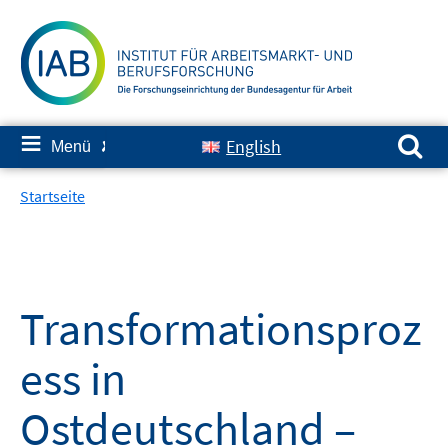
Springe
zum
Inhalt
Suchen nach:
≡
English
Menü
✘
Startseite
Transformationsproz
ess in
Ostdeutschland –