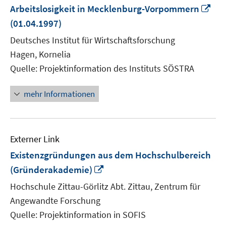
In
Arbeitslosigkeit in Mecklenburg-Vorpommern
ne
(01.04.1997)
Fen
Deutsches Institut für Wirtschaftsforschung
öff
Hagen, Kornelia
Quelle: Projektinformation des Instituts SÖSTRA
mehr Informationen
Externer Link
Existenzgründungen aus dem Hochschulbereich
In
(Gründerakademie)
neuem
Hochschule Zittau-Görlitz Abt. Zittau, Zentrum für
Fenster
Angewandte Forschung
öffnen
Quelle: Projektinformation in SOFIS