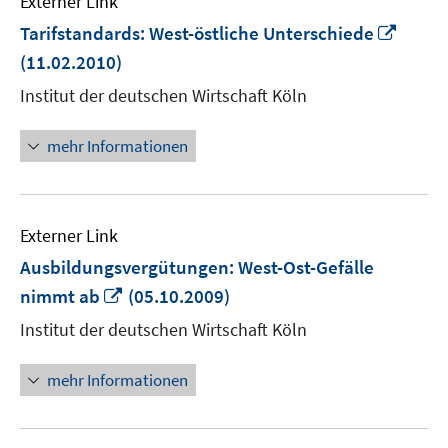
Externer Link
In
Tarifstandards: West-östliche Unterschiede
neue
(11.02.2010)
Fenst
Institut der deutschen Wirtschaft Köln
öffne
mehr Informationen
Externer Link
Ausbildungsvergütungen: West-Ost-Gefälle
In
nimmt ab
(05.10.2009)
neuem
Institut der deutschen Wirtschaft Köln
Fenster
öffnen
mehr Informationen