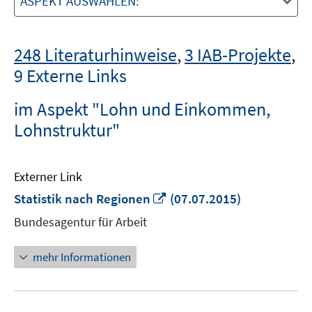
ASPEKT AUSWÄHLEN:
248 Literaturhinweise
,
3 IAB-Projekte
,
9 Externe Links
im Aspekt "Lohn und Einkommen,
Lohnstruktur"
Externer Link
In
Statistik nach Regionen
(07.07.2015)
neuem
Bundesagentur für Arbeit
Fenster
öffnen
mehr Informationen