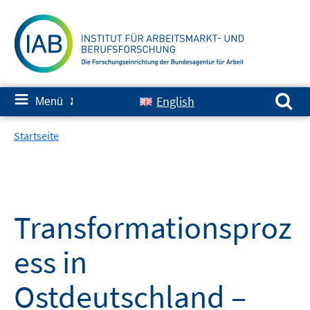
Springe
zum
Inhalt
Suchen nach:
≡
English
Menü
✘
Startseite
Transformationsproz
ess in
Ostdeutschland –