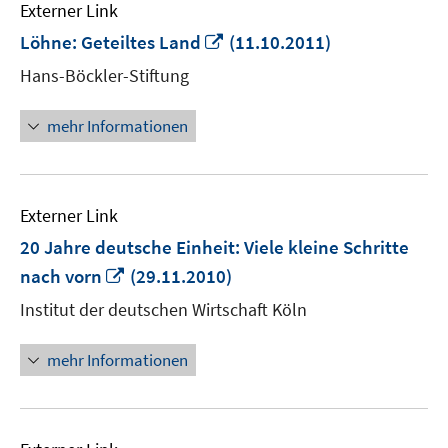
Externer Link
In
Löhne: Geteiltes Land
(11.10.2011)
neuem
Hans-Böckler-Stiftung
Fenster
öffnen
mehr Informationen
Externer Link
20 Jahre deutsche Einheit: Viele kleine Schritte
In
nach vorn
(29.11.2010)
neuem
Institut der deutschen Wirtschaft Köln
Fenster
öffnen
mehr Informationen