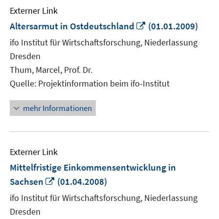
Externer Link
In
Altersarmut in Ostdeutschland
(01.01.2009)
neuem
ifo Institut für Wirtschaftsforschung, Niederlassung
Fenster
Dresden
öffnen
Thum, Marcel, Prof. Dr.
Quelle: Projektinformation beim ifo-Institut
mehr Informationen
Externer Link
Mittelfristige Einkommensentwicklung in
In
Sachsen
(01.04.2008)
neuem
ifo Institut für Wirtschaftsforschung, Niederlassung
Fenster
Dresden
öffnen