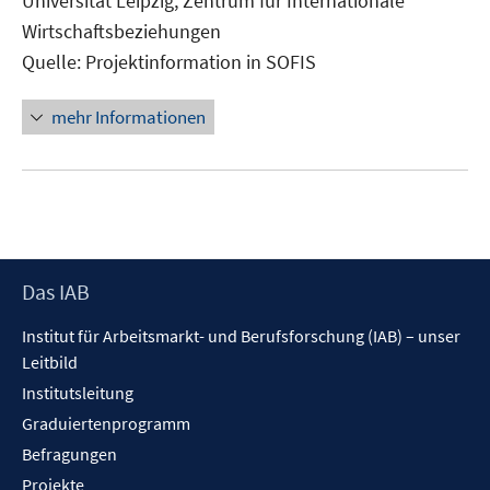
Universität Leipzig, Zentrum für Internationale
Fenster
Wirtschaftsbeziehungen
öffnen
Quelle: Projektinformation in SOFIS
mehr Informationen
Footer
Das IAB
Inhalt
Institut für Arbeitsmarkt- und Berufsforschung (IAB) – unser
Leitbild
Institutsleitung
Graduiertenprogramm
Befragungen
Projekte