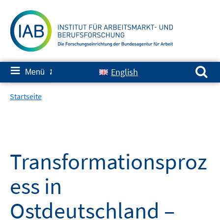
Springe
zum
Inhalt
Suchen nach:
≡
English
Menü
✘
Startseite
Transformationsproz
ess in
Ostdeutschland –