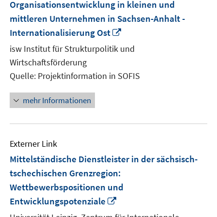
Organisationsentwicklung in kleinen und
mittleren Unternehmen in Sachsen-Anhalt -
In
Internationalisierung Ost
neuem
isw Institut für Strukturpolitik und
Fenster
Wirtschaftsförderung
öffnen
Quelle: Projektinformation in SOFIS
mehr Informationen
Externer Link
Mittelständische Dienstleister in der sächsisch-
tschechischen Grenzregion:
Wettbewerbspositionen und
In
Entwicklungspotenziale
neuem