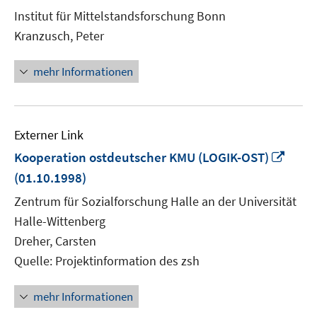
neuem
Institut für Mittelstandsforschung Bonn
Fenster
Kranzusch, Peter
öffnen
mehr Informationen
Externer Link
In
Kooperation ostdeutscher KMU (LOGIK-OST)
neu
(01.10.1998)
Fenst
Zentrum für Sozialforschung Halle an der Universität
öffne
Halle-Wittenberg
Dreher, Carsten
Quelle: Projektinformation des zsh
mehr Informationen