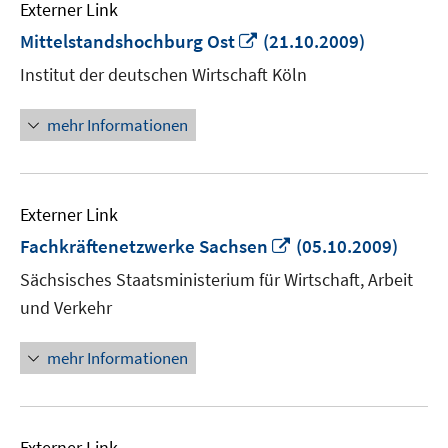
Externer Link
In
Mittelstandshochburg Ost
(21.10.2009)
neuem
Institut der deutschen Wirtschaft Köln
Fenster
öffnen
mehr Informationen
Externer Link
In
Fachkräftenetzwerke Sachsen
(05.10.2009)
neuem
Sächsisches Staatsministerium für Wirtschaft, Arbeit
Fenster
und Verkehr
öffnen
mehr Informationen
Externer Link