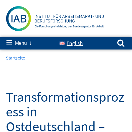
Springe
zum
Inhalt
Suchen nach:
≡
English
Menü
✘
Startseite
Transformationsproz
ess in
Ostdeutschland –