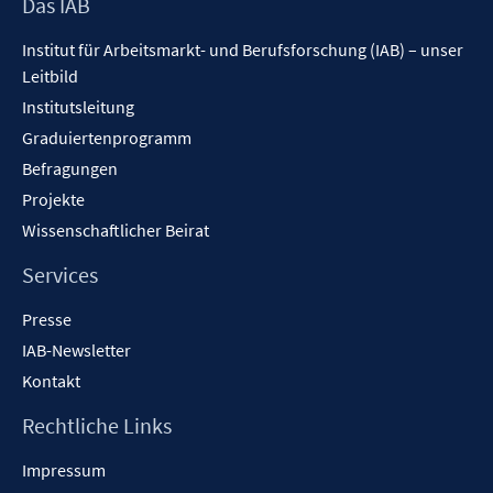
Footer
Das IAB
Inhalt
Institut für Arbeitsmarkt- und Berufsforschung (IAB) – unser
Leitbild
Institutsleitung
Graduiertenprogramm
Befragungen
Projekte
Wissenschaftlicher Beirat
Services
Presse
IAB-Newsletter
Kontakt
Rechtliche Links
Impressum