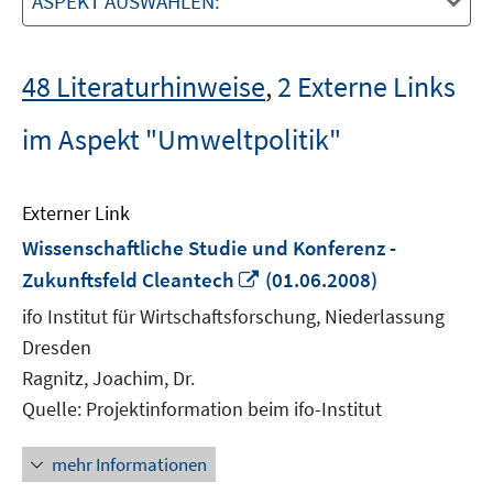
ASPEKT AUSWÄHLEN:
48 Literaturhinweise
,
2 Externe Links
im Aspekt "Umweltpolitik"
Externer Link
Wissenschaftliche Studie und Konferenz -
In
Zukunftsfeld Cleantech
(01.06.2008)
neuem
ifo Institut für Wirtschaftsforschung, Niederlassung
Fenster
Dresden
öffnen
Ragnitz, Joachim, Dr.
Quelle: Projektinformation beim ifo-Institut
mehr Informationen