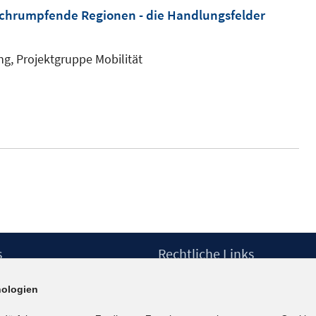
 schrumpfende Regionen - die Handlungsfelder
ng, Projektgruppe Mobilität
s
Rechtliche Links
Impressum
ologien
etter
Datenschutzerklärung
Erklärung zur Barrierefreiheit