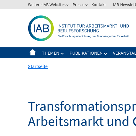
Springe
Weitere IAB Websites
Presse
Kontakt
IAB-Newslet
zum
Inhalt
THEMEN
PUBLIKATIONEN
VERANSTA
Startseite
Transformationspro
Arbeitsmarkt und 