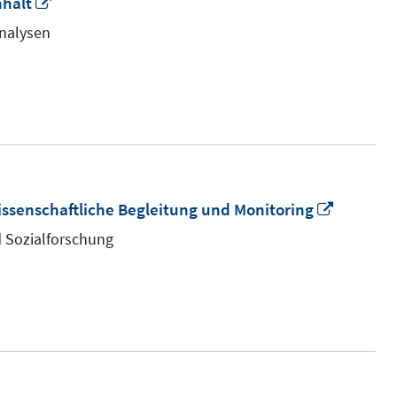
In
halt
neuem
analysen
Fenster
öffnen
In
ssenschaftliche Begleitung und Monitoring
neuem
d Sozialforschung
Fenster
öffnen