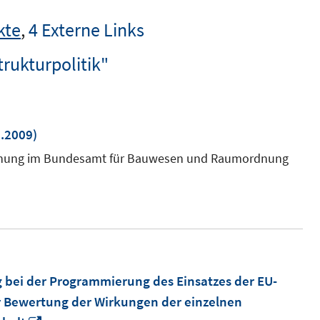
kte
,
4 Externe Links
trukturpolitik"
.2009)
m
rschung im Bundesamt für Bauwesen und Raumordnung
r
 bei der Programmierung des Einsatzes der EU-
r Bewertung der Wirkungen der einzelnen