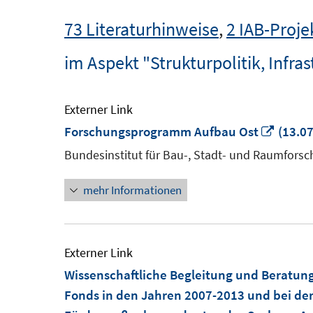
73 Literaturhinweise
,
2 IAB-Proje
im Aspekt "Strukturpolitik, Infras
Externer Link
In
Forschungsprogramm Aufbau Ost
(13.07
neue
Bundesinstitut für Bau-, Stadt- und Raumfo
Fenste
mehr Informationen
öffnen
Externer Link
Wissenschaftliche Begleitung und Beratung
Fonds in den Jahren 2007-2013 und bei de