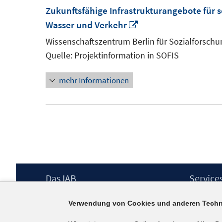
Zukunftsfähige Infrastrukturangebote für
In
Wasser und Verkehr
neuem
Wissenschaftszentrum Berlin für Sozialforschu
Fenster
Quelle: Projektinformation in SOFIS
öffnen
mehr Informationen
Footer
Das IAB
Service
Inhalt
Institut für Arbeitsmarkt- und
Presse
Verwendung von Cookies und anderen Techn
Berufsforschung (IAB) – unser Leitbild
IAB-Newsl
Institutsleitung
Kontakt