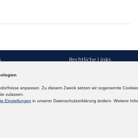
Fenster
öffnen
s
Rechtliche Links
Impressum
ologien
etter
Datenschutzerklärung
Erklärung zur Barrierefreiheit
edürfnisse anpassen. Zu diesem Zweck setzen wir sogenannte Cookies
Barrieren melden
ie zulassen.
ie-Einstellungen
in unserer Datenschutzerklärung ändern. Weitere Info