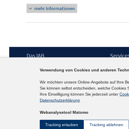
mehr Informationen
Footer
Das IAB
Service
Inhalt
Institut für Arbeitsmarkt- und
Presse
Verwendung von Cookies und anderen Techn
Berufsforschung (IAB) – unser Leitbild
IAB-Newsl
Institutsleitung
Kontakt
Wir möchten unsere Online-Angebote auf Ihre B
Graduiertenprogramm
Sie können selbst entscheiden, welche Cookies S
Befragungen
Ihre Einwilligung können Sie jederzeit unter
Cook
Projekte
Datenschutzerklärung
.
Wissenschaftlicher Beirat
Webanalysetool Matomo
Tracking erlauben
Tracking ablehnen