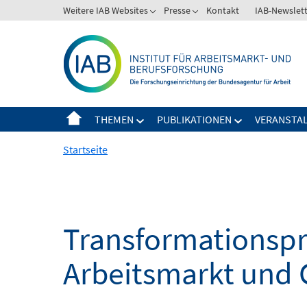
Springe
Weitere IAB Websites
Presse
Kontakt
IAB-Newslet
zum
Inhalt
THEMEN
PUBLIKATIONEN
VERANSTA
Startseite
Transformationspro
Arbeitsmarkt und 