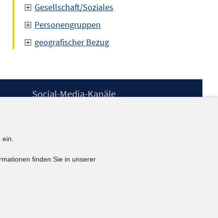
Gesellschaft/Soziales
Personengruppen
geografischer Bezug
Social-Media-Kanäle
BlueSky
YouTube
LinkedIn
 ein.
XING
kununu
rmationen finden Sie in unserer
Netiquette